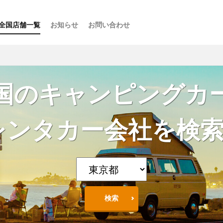
全国店舗一覧
お知らせ
お問い合わせ
ス
ーの楽しみ方
選び方
・スポット
点
け
などの利用法
介
国のキャンピングカ
レンタカー会社を検索!
検索