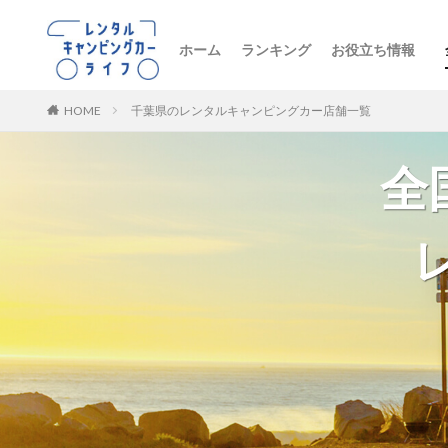
ホーム
ランキング
お役立ち情報
トレンドニュー
キャンピングカ
初心者向け
レンタル車両の
おすすめルート
レンタルの注意
ペットとお出か
ビジネス・防災
レンタル店舗紹
HOME
千葉県のレンタルキャンピングカー店舗一覧
全