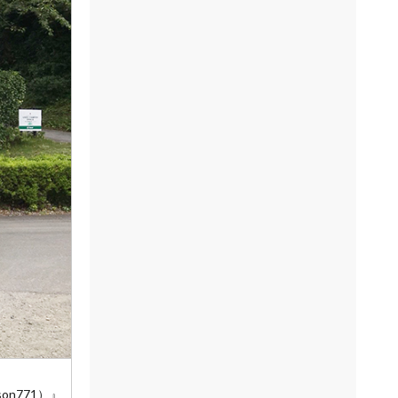
n771）』