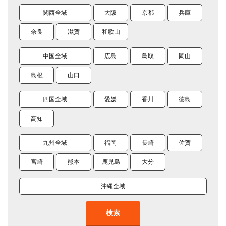
関西全域
大阪
京都
兵庫
奈良
滋賀
和歌山
中国全域
広島
鳥取
岡山
島根
山口
四国全域
愛媛
香川
徳島
高知
九州全域
福岡
長崎
佐賀
宮崎
熊本
鹿児島
大分
沖縄全域
検索