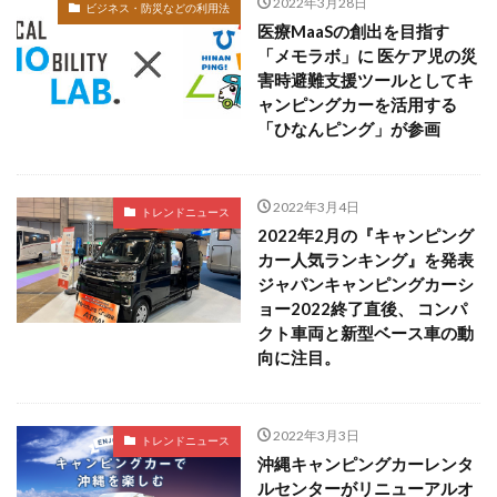
2022年3月28日
ビジネス・防災などの利用法
医療MaaSの創出を目指す
「メモラボ」に 医ケア児の災
害時避難支援ツールとしてキ
ャンピングカーを活用する
「ひなんピング」が参画
2022年3月4日
トレンドニュース
2022年2月の『キャンピング
カー人気ランキング』を発表
ジャパンキャンピングカーシ
ョー2022終了直後、 コンパ
クト車両と新型ベース車の動
向に注目。
2022年3月3日
トレンドニュース
沖縄キャンピングカーレンタ
ルセンターがリニューアルオ