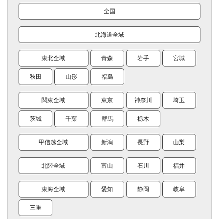
全国
北海道全域
東北全域
青森
岩手
宮城
秋田
山形
福島
関東全域
東京
神奈川
埼玉
茨城
千葉
群馬
栃木
甲信越全域
新潟
長野
山梨
北陸全域
富山
石川
福井
東海全域
愛知
静岡
岐阜
三重