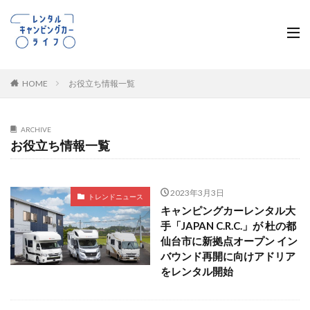
HOME
お役立ち情報一覧
ARCHIVE
お役立ち情報一覧
2023年3月3日
トレンドニュース
キャンピングカーレンタル大
手「JAPAN C.R.C.」が 杜の都
仙台市に新拠点オープン イン
バウンド再開に向けアドリア
をレンタル開始