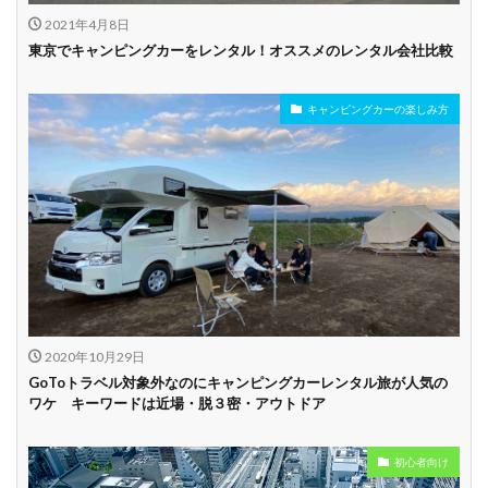
2021年4月8日
ビジネス利用
カップル向き
ファミリー向き
東京でキャンピングカーをレンタル！オススメのレンタル会社比較
シニア向き
キャンピングカーの楽しみ方
貸し出しオプショ
新車多数あり
キャンプ道具貸し
ン充実
出し有り
試乗プラン有り
キャンペーン開催
長期割引
中
学割
早割
2020年10月29日
GoToトラベル対象外なのにキャンピングカーレンタル旅が人気の
ワケ キーワードは近場・脱３密・アウトドア
初心者向け