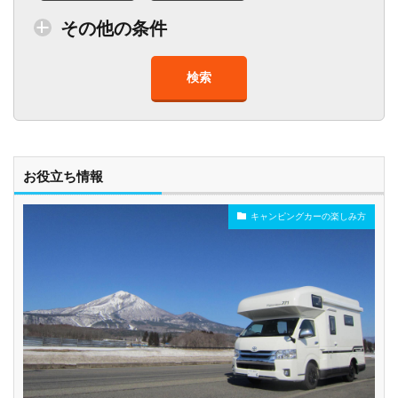
その他の条件
検索
トイレ付車両あり
在庫１０台以上
走行距離少
8人以上乗車可能
チャイルドシート
ベビーシート
車椅子対応
プレミアム車両
お役立ち情報
キャンピングカーの楽しみ方
年齢制限なし
深夜早朝営業あり
ペット可能
乗り捨て可能
複数営業所
空港配車あり
駅配車あり
多言語対応
年末年始営業
配車サービスあり
マイカー預かりあ
カード支払い可
り