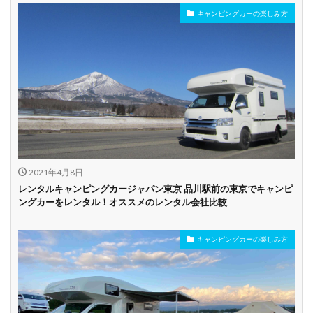
キャンピングカーの楽しみ方
年齢制限なし
深夜早朝営業あり
ペット可能
乗り捨て可能
複数営業所
空港配車あり
駅配車あり
多言語対応
年末年始営業
配車サービスあり
マイカー預かりあ
カード支払い可
り
2021年4月8日
ビジネス利用
カップル向き
ファミリー向き
レンタルキャンピングカージャパン東京 品川駅前の東京でキャンピ
ングカーをレンタル！オススメのレンタル会社比較
シニア向き
キャンピングカーの楽しみ方
貸し出しオプショ
新車多数あり
キャンプ道具貸し
ン充実
出し有り
試乗プラン有り
キャンペーン開催
長期割引