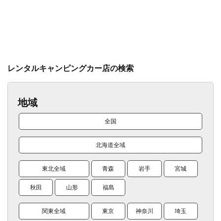
レンタルキャンピングカー店の検索
地域
全国
北海道全域
東北全域
青森
岩手
宮城
秋田
山形
福島
関東全域
東京
神奈川
埼玉