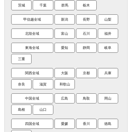
茨城
千葉
群馬
栃木
甲信越全域
新潟
長野
山梨
北陸全域
富山
石川
福井
東海全域
愛知
静岡
岐阜
三重
関西全域
大阪
京都
兵庫
奈良
滋賀
和歌山
中国全域
広島
鳥取
岡山
島根
山口
四国全域
愛媛
香川
徳島