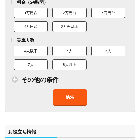
料金（24時間）
1万円台
2万円台
3万円台
4万円台
5万円以上
乗車人数
4人以下
5人
6人
7人
8人以上
その他の条件
検索
トイレ付車両あり
在庫１０台以上
走行距離少
8人以上乗車可能
チャイルドシート
ベビーシート
車椅子対応
プレミアム車両
お役立ち情報