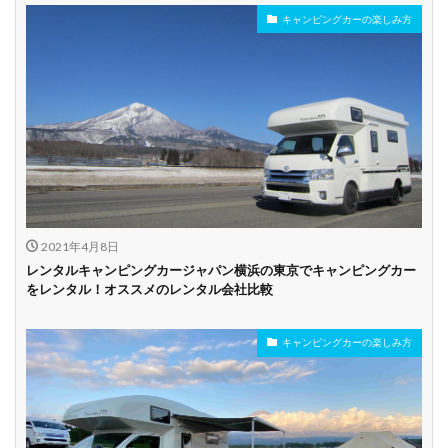
キャンピングカーの楽しみ方
年齢制限なし
深夜早朝営業あり
ペット可能
乗り捨て可能
複数営業所
空港配車あり
駅配車あり
多言語対応
年末年始営業
配車サービスあり
マイカー預かりあ
カード支払い可
り
2021年4月8日
ビジネス利用
カップル向き
ファミリー向き
レンタルキャンピングカージャパン横浜の東京でキャンピングカー
をレンタル！オススメのレンタル会社比較
シニア向き
キャンピングカーの楽しみ方
貸し出しオプショ
新車多数あり
キャンプ道具貸し
ン充実
出し有り
試乗プラン有り
キャンペーン開催
長期割引