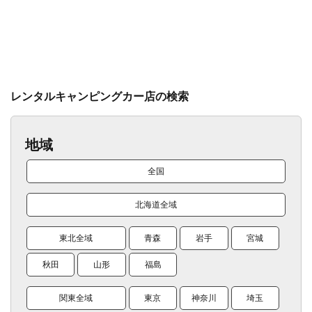
レンタルキャンピングカー店の検索
地域
全国
北海道全域
東北全域
青森
岩手
宮城
秋田
山形
福島
関東全域
東京
神奈川
埼玉