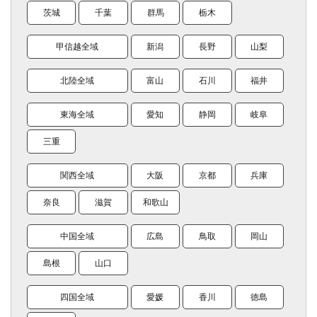
茨城
千葉
群馬
栃木
甲信越全域
新潟
長野
山梨
北陸全域
富山
石川
福井
東海全域
愛知
静岡
岐阜
三重
関西全域
大阪
京都
兵庫
奈良
滋賀
和歌山
中国全域
広島
鳥取
岡山
島根
山口
四国全域
愛媛
香川
徳島