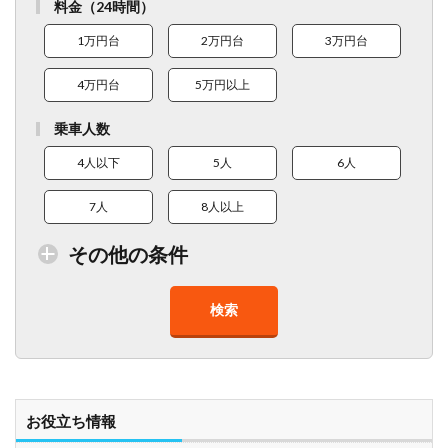
料金（24時間）
1万円台
2万円台
3万円台
4万円台
5万円以上
乗車人数
4人以下
5人
6人
7人
8人以上
その他の条件
検索
トイレ付車両あり
在庫１０台以上
走行距離少
8人以上乗車可能
チャイルドシート
ベビーシート
車椅子対応
プレミアム車両
お役立ち情報