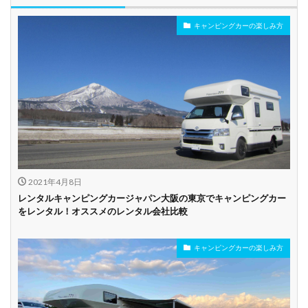
キャンピングカーの楽しみ方
年齢制限なし
深夜早朝営業あり
ペット可能
乗り捨て可能
複数営業所
空港配車あり
駅配車あり
多言語対応
年末年始営業
配車サービスあり
マイカー預かりあ
カード支払い可
り
2021年4月8日
ビジネス利用
カップル向き
ファミリー向き
レンタルキャンピングカージャパン大阪の東京でキャンピングカー
をレンタル！オススメのレンタル会社比較
シニア向き
キャンピングカーの楽しみ方
貸し出しオプショ
新車多数あり
キャンプ道具貸し
ン充実
出し有り