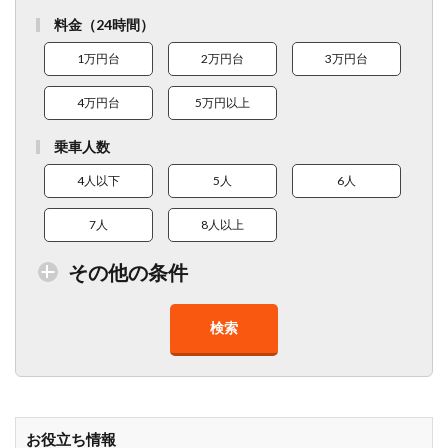
料金（24時間）
1万円台
2万円台
3万円台
4万円台
5万円以上
乗車人数
4人以下
5人
6人
7人
8人以上
その他の条件
検索
トイレ付車両あり
在庫１０台以上
走行距離少
8人以上乗車可能
チャイルドシート
ベビーシート
車椅子対応
プレミアム車両
お役立ち情報