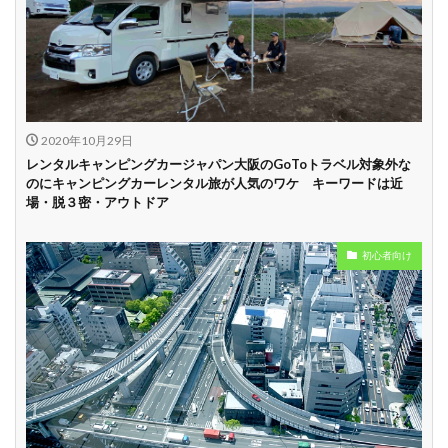
試乗プラン有り
キャンペーン開催
長期割引
中
学割
早割
2020年10月29日
レンタルキャンピングカージャパン大阪のGoToトラベル対象外な
のにキャンピングカーレンタル旅が人気のワケ キーワードは近
場・脱３密・アウトドア
初心者向け