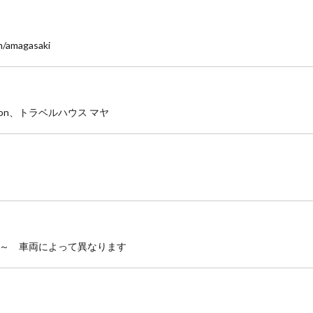
om/amagasaki
gon、トラベルハウス マヤ
時間）～ 車両によって異なります