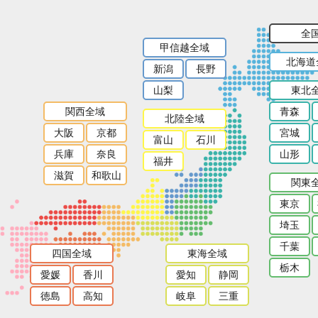
全
甲信越全域
北海道
新潟
長野
山梨
東北
関西全域
青森
北陸全域
大阪
京都
宮城
富山
石川
兵庫
奈良
山形
福井
滋賀
和歌山
関東
東京
埼玉
千葉
四国全域
東海全域
栃木
愛媛
香川
愛知
静岡
徳島
高知
岐阜
三重