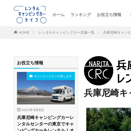
ホーム
ランキング
お役立ち情報
トレンドニュー
キャンピングカ
初心者向け
レンタル車両の
おすすめルート
レンタルの注意
ペットとお出か
ビジネス・防災
レンタル店舗紹
HOME
レンタルキャンピングカー店舗一覧
兵庫尼崎キャン
お役立ち情報
キャンピングカーの楽しみ方
兵庫尼崎キ
2021年4月8日
兵庫尼崎キャンピングカーレ
ンタルセンターの東京でキャ
ンピングカーをレンタル！オ