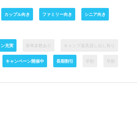
カップル向き
ファミリー向き
シニア向き
ョン充実
新車多数あり
キャンプ道具貸し出し有り
キャンペーン開催中
長期割引
学割
早割