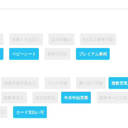
り
在庫１０台以上
走行距離少
8人以上乗車可能
ト
ベビーシート
車椅子対応
プレミアム車両
深夜早朝営業あり
ペット可能
乗り捨て可能
複数営業
駅配車あり
多言語対応
年末年始営業
配車サービスあ
あり
カード支払い可