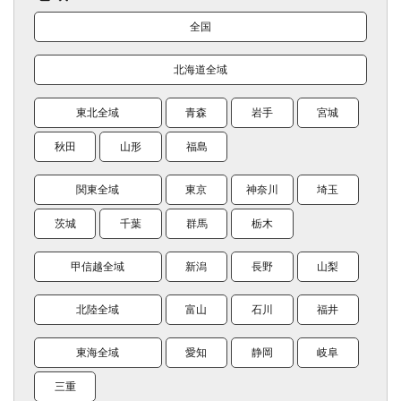
全国
北海道全域
東北全域
青森
岩手
宮城
秋田
山形
福島
関東全域
東京
神奈川
埼玉
茨城
千葉
群馬
栃木
甲信越全域
新潟
長野
山梨
北陸全域
富山
石川
福井
東海全域
愛知
静岡
岐阜
三重