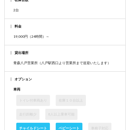
2台
料金
19,000円（24時間）～
貸出場所
青森八戸営業所（八戸駅西口より営業所まで送迎いたします）
オプション
車両
トイレ付車両あり
在庫１０台以上
走行距離少
8人以上乗車可能
チャイルドシート
ベビーシート
車椅子対応