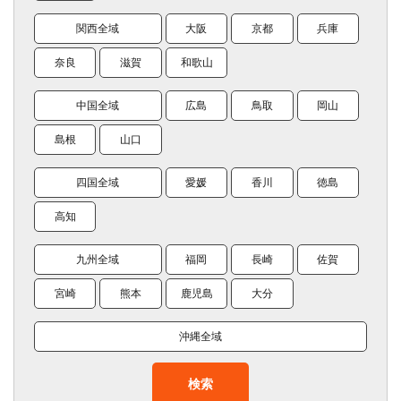
関西全域
大阪
京都
兵庫
奈良
滋賀
和歌山
中国全域
広島
鳥取
岡山
島根
山口
四国全域
愛媛
香川
徳島
高知
九州全域
福岡
長崎
佐賀
宮崎
熊本
鹿児島
大分
沖縄全域
検索