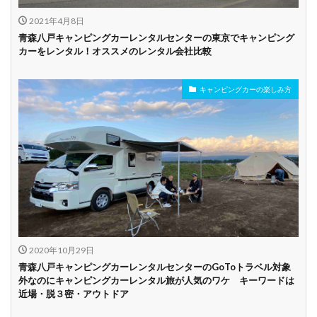
2021年4月8日
ビジネス利用
カップル向き
ファミリー向き
青森八戸キャンピングカーレンタルセンターの東京でキャンピング
カーをレンタル！オススメのレンタル会社比較
シニア向き
キャンピングカーの楽しみ方
貸し出しオプショ
新車多数あり
キャンプ道具貸し
ン充実
出し有り
試乗プラン有り
キャンペーン開催
長期割引
中
学割
早割
2020年10月29日
青森八戸キャンピングカーレンタルセンターのGoToトラベル対象
外なのにキャンピングカーレンタル旅が人気のワケ キーワードは
近場・脱３密・アウトドア