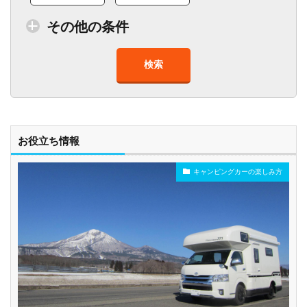
その他の条件
検索
トイレ付車両あり
在庫１０台以上
走行距離少
8人以上乗車可能
チャイルドシート
ベビーシート
車椅子対応
プレミアム車両
お役立ち情報
キャンピングカーの楽しみ方
年齢制限なし
深夜早朝営業あり
ペット可能
乗り捨て可能
複数営業所
空港配車あり
駅配車あり
多言語対応
年末年始営業
配車サービスあり
マイカー預かりあ
カード支払い可
り