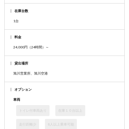
在庫台数
1台
料金
24,000円（24時間）～
貸出場所
旭川営業所、旭川空港
オプション
車両
トイレ付車両あり
在庫１０台以上
走行距離少
8人以上乗車可能