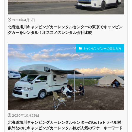
り
2021年4月8日
ビジネス利用
カップル向き
ファミリー向き
北海道旭川キャンピングカーレンタルセンターの東京でキャンピン
グカーをレンタル！オススメのレンタル会社比較
シニア向き
キャンピングカーの楽しみ方
貸し出しオプショ
新車多数あり
キャンプ道具貸し
ン充実
出し有り
試乗プラン有り
キャンペーン開催
長期割引
中
学割
早割
2020年10月29日
北海道旭川キャンピングカーレンタルセンターのGoToトラベル対
象外なのにキャンピングカーレンタル旅が人気のワケ キーワード