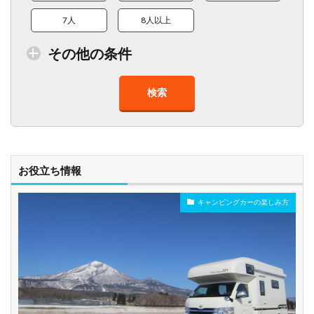
7人
8人以上
その他の条件
検索
トイレ付車両あり
在庫１０台以上
走行距離少
8人以上乗車可能
チャイルドシート
ベビーシート
車椅子対応
プレミアム車両
お役立ち情報
キャンピングカーの楽しみ方
年齢制限なし
深夜早朝営業あり
ペット可能
乗り捨て可能
複数営業所
空港配車あり
駅配車あり
多言語対応
年末年始営業
配車サービスあり
マイカー預かりあ
カード支払い可