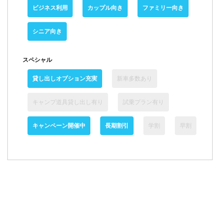
ビジネス利用
カップル向き
ファミリー向き
シニア向き
スペシャル
貸し出しオプション充実
新車多数あり
キャンプ道具貸し出し有り
試乗プラン有り
キャンペーン開催中
長期割引
学割
早割