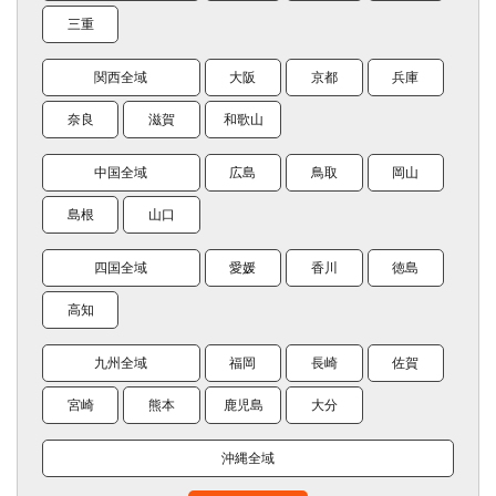
三重
関西全域
大阪
京都
兵庫
奈良
滋賀
和歌山
中国全域
広島
鳥取
岡山
島根
山口
四国全域
愛媛
香川
徳島
高知
九州全域
福岡
長崎
佐賀
宮崎
熊本
鹿児島
大分
沖縄全域