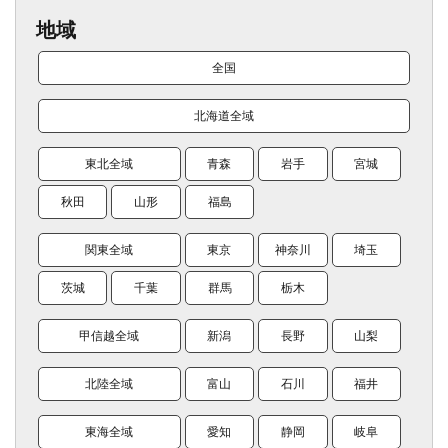
地域
全国
北海道全域
東北全域
青森
岩手
宮城
秋田
山形
福島
関東全域
東京
神奈川
埼玉
茨城
千葉
群馬
栃木
甲信越全域
新潟
長野
山梨
北陸全域
富山
石川
福井
東海全域
愛知
静岡
岐阜