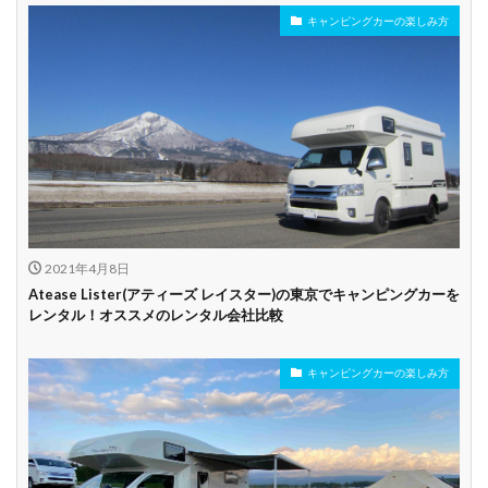
キャンピングカーの楽しみ方
年齢制限なし
深夜早朝営業あり
ペット可能
乗り捨て可能
複数営業所
空港配車あり
駅配車あり
多言語対応
年末年始営業
配車サービスあり
マイカー預かりあ
カード支払い可
り
2021年4月8日
ビジネス利用
カップル向き
ファミリー向き
Atease Lister(アティーズ レイスター)の東京でキャンピングカーを
レンタル！オススメのレンタル会社比較
シニア向き
キャンピングカーの楽しみ方
貸し出しオプショ
新車多数あり
キャンプ道具貸し
ン充実
出し有り
試乗プラン有り
キャンペーン開催
長期割引