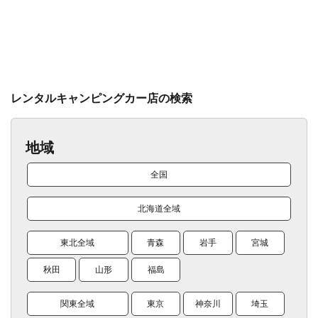
レンタルキャンピングカー店の検索
地域
全国
北海道全域
東北全域
青森
岩手
宮城
秋田
山形
福島
関東全域
東京
神奈川
埼玉