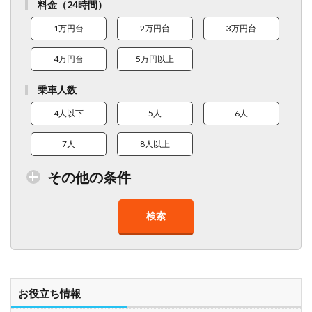
料金（24時間）
1万円台
2万円台
3万円台
4万円台
5万円以上
乗車人数
4人以下
5人
6人
7人
8人以上
その他の条件
検索
トイレ付車両あり
在庫１０台以上
走行距離少
8人以上乗車可能
チャイルドシート
ベビーシート
車椅子対応
プレミアム車両
お役立ち情報