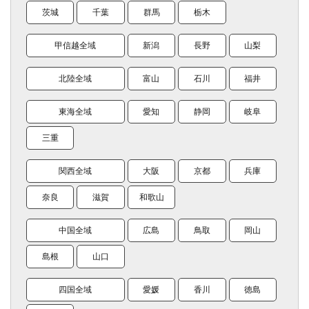
茨城
千葉
群馬
栃木
甲信越全域
新潟
長野
山梨
北陸全域
富山
石川
福井
東海全域
愛知
静岡
岐阜
三重
関西全域
大阪
京都
兵庫
奈良
滋賀
和歌山
中国全域
広島
鳥取
岡山
島根
山口
四国全域
愛媛
香川
徳島