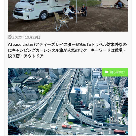
中
学割
早割
2020年10月29日
Atease Lister(アティーズ レイスター)のGoToトラベル対象外なの
にキャンピングカーレンタル旅が人気のワケ キーワードは近場・
脱３密・アウトドア
初心者向け