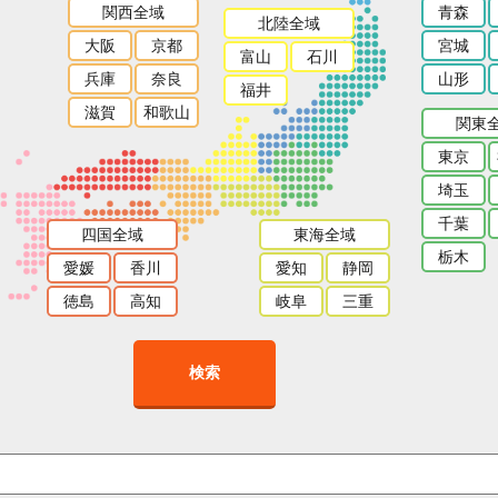
関西全域
青森
北陸全域
大阪
京都
宮城
富山
石川
兵庫
奈良
山形
福井
滋賀
和歌山
関東
東京
埼玉
千葉
四国全域
東海全域
栃木
愛媛
香川
愛知
静岡
徳島
高知
岐阜
三重
検索