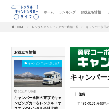
ホーム
ランキング
お役立ち情報
トレンドニュー
キャンピングカ
初心者向け
レンタル車両の
おすすめルート
レンタルの注意
ペットとお出か
ビジネス・防災
レンタル店舗紹
HOME
レンタルキャンピングカー店舗一覧
キャンパー永田
お役立ち情報
キャンピングカーの楽しみ方
キャンパー
2021年4月8日
住所
キャンパー永田の東京でキャ
ンピングカーをレンタル！オ
〒491-0131 愛
ススメのレンタル会社比較