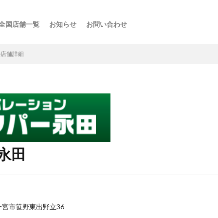
全国店舗一覧
お知らせ
お問い合わせ
ス
ーの楽しみ方
選び方
・スポット
点
け
などの利用法
介
の店舗詳細
永田
知県一宮市笹野東出野立36