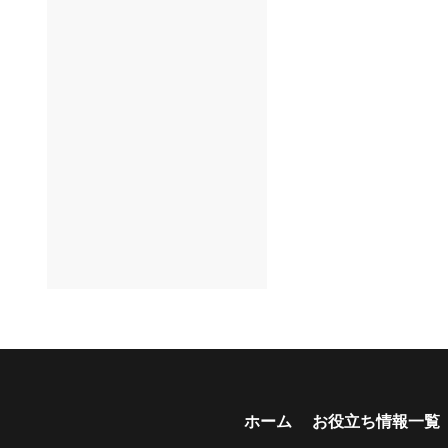
年齢制限なし
空港配車あり
マイカー預かりあ
り
ビジネス利用
貸し出しオプショ
ン充実
長期割引
ホーム
お役立ち情報一覧