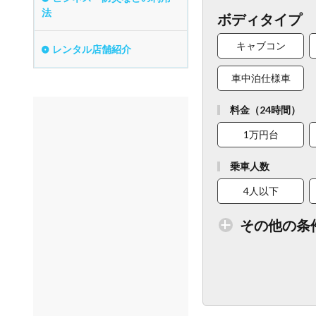
法
ボディタイプ
キャブコン
レンタル店舗紹介
車中泊仕様車
料金（24時間）
1万円台
乗車人数
4人以下
その他の条
トイレ付車両あり
ベビーシート