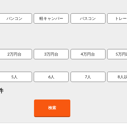
バンコン
軽キャンパー
バスコン
トレー
2万円台
3万円台
4万円台
5万円
5人
6人
7人
8人
件
検索
在庫１０台以上
走行距離少
8人以上乗車可能
チャイル
車椅子対応
プレミアム車両