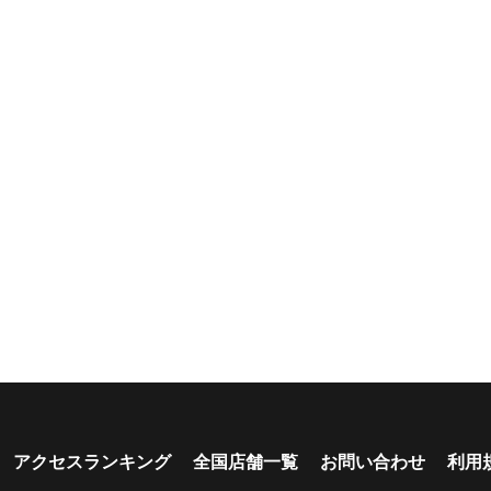
深夜早朝営業あり
ペット可能
乗り捨て可能
複数営
駅配車あり
多言語対応
年末年始営業
配車サー
カード支払い可
カップル向き
ファミリー向き
シニア向き
新車多数あり
キャンプ道具貸し
試乗プラン有り
キャンペ
出し有り
中
学割
早割
アクセスランキング
全国店舗一覧
お問い合わせ
利用