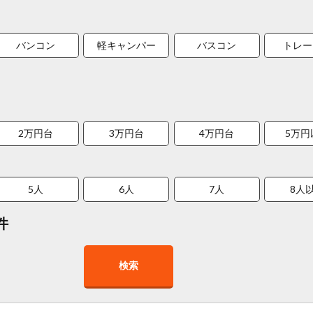
バンコン
軽キャンパー
バスコン
トレー
2万円台
3万円台
4万円台
5万円
5人
6人
7人
8人
件
検索
在庫１０台以上
走行距離少
8人以上乗車可能
チャイル
車椅子対応
プレミアム車両