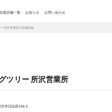
全国店舗一覧
お知らせ
お問い合わせ
ス
ーの楽しみ方
選び方
・スポット
点
け
などの利用法
介
ー 所沢営業所の店舗詳細
グツリー 所沢営業所
県所沢市日比田106-2