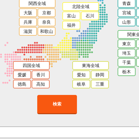
関西全域
青森
北陸全域
大阪
京都
宮城
富山
石川
兵庫
奈良
山形
福井
滋賀
和歌山
関東
東京
埼玉
千葉
四国全域
東海全域
栃木
愛媛
香川
愛知
静岡
徳島
高知
岐阜
三重
検索