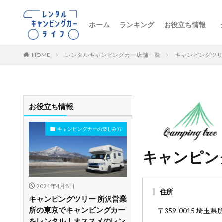
ホーム
ランキング
お役立ち情報
トレンドニュー
キャンピングカ
初心者向け
レンタル車両の
おすすめルート
レンタルの注意
ペットとお出か
ビジネス・防災
レンタル店舗紹
HOME
レンタルキャンピングカー店舗一覧
キャンピングツリ
お役立ち情報
キャンピングカーの楽しみ方
キャンピン
2021年4月8日
住所
キャンピングツリー 所沢営業
所の東京でキャンピングカー
〒359-0015 埼玉
をレンタル！オススメのレン