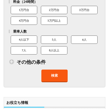
料金（24時間）
1万円台
2万円台
3万円台
4万円台
5万円以上
乗車人数
4人以下
5人
6人
7人
8人以上
その他の条件
検索
トイレ付車両あり
在庫１０台以上
走行距離少
8人以上乗車可能
チャイルドシート
ベビーシート
車椅子対応
プレミアム車両
お役立ち情報