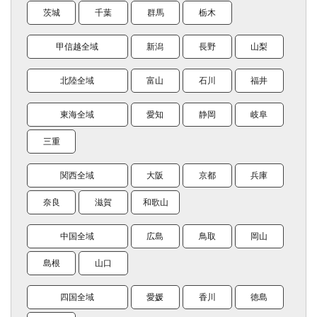
茨城
千葉
群馬
栃木
甲信越全域
新潟
長野
山梨
北陸全域
富山
石川
福井
東海全域
愛知
静岡
岐阜
三重
関西全域
大阪
京都
兵庫
奈良
滋賀
和歌山
中国全域
広島
鳥取
岡山
島根
山口
四国全域
愛媛
香川
徳島