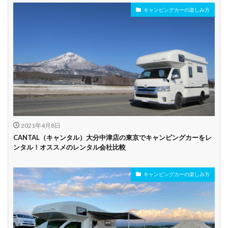
キャンピングカーの楽しみ方
年齢制限なし
深夜早朝営業あり
ペット可能
乗り捨て可能
複数営業所
空港配車あり
駅配車あり
多言語対応
年末年始営業
配車サービスあり
マイカー預かりあ
カード支払い可
り
2021年4月8日
ビジネス利用
カップル向き
ファミリー向き
CANTAL（キャンタル）大分中津店の東京でキャンピングカーをレ
ンタル！オススメのレンタル会社比較
シニア向き
キャンピングカーの楽しみ方
貸し出しオプショ
新車多数あり
キャンプ道具貸し
ン充実
出し有り
試乗プラン有り
キャンペーン開催
長期割引