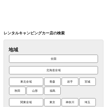
レンタルキャンピングカー店の検索
地域
全国
北海道全域
東北全域
青森
岩手
宮城
秋田
山形
福島
関東全域
東京
神奈川
埼玉