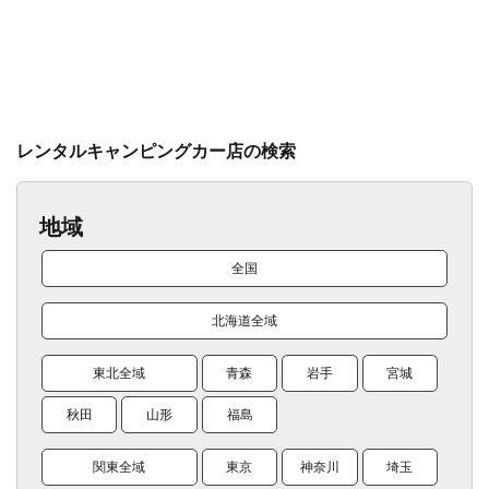
レンタルキャンピングカー店の検索
地域
全国
北海道全域
東北全域
青森
岩手
宮城
秋田
山形
福島
関東全域
東京
神奈川
埼玉