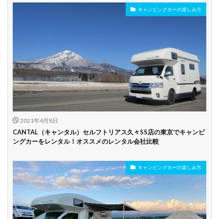
キャンピングカーの楽しみ方
年齢制限なし
深夜早朝営業あり
ペット可能
乗り捨て可能
複数営業所
空港配車あり
駅配車あり
多言語対応
年末年始営業
配車サービスあり
マイカー預かりあ
カード支払い可
り
2021年4月8日
ビジネス利用
カップル向き
ファミリー向き
CANTAL（キャンタル）セルフトリアス久々SS店の東京でキャンピ
ングカーをレンタル！オススメのレンタル会社比較
シニア向き
キャンピングカーの楽しみ方
貸し出しオプショ
新車多数あり
キャンプ道具貸し
ン充実
出し有り
試乗プラン有り
キャンペーン開催
長期割引