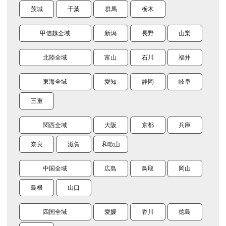
茨城
千葉
群馬
栃木
甲信越全域
新潟
長野
山梨
北陸全域
富山
石川
福井
東海全域
愛知
静岡
岐阜
三重
関西全域
大阪
京都
兵庫
奈良
滋賀
和歌山
中国全域
広島
鳥取
岡山
島根
山口
四国全域
愛媛
香川
徳島