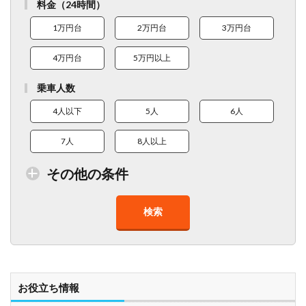
料金（24時間）
1万円台
2万円台
3万円台
4万円台
5万円以上
乗車人数
4人以下
5人
6人
7人
8人以上
その他の条件
検索
トイレ付車両あり
在庫１０台以上
走行距離少
8人以上乗車可能
チャイルドシート
ベビーシート
車椅子対応
プレミアム車両
お役立ち情報