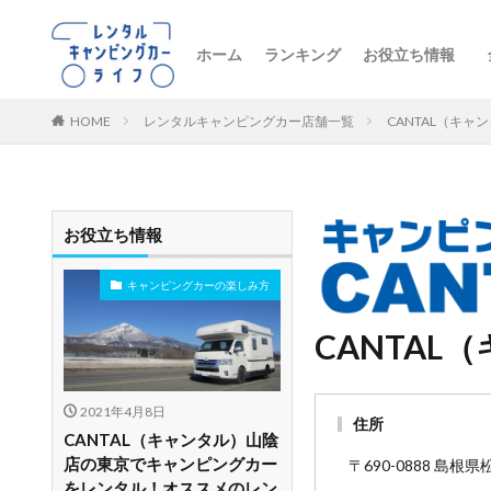
ホーム
ランキング
お役立ち情報
トレンドニュー
キャンピングカ
初心者向け
レンタル車両の
おすすめルート
レンタルの注意
ペットとお出か
ビジネス・防災
レンタル店舗紹
HOME
レンタルキャンピングカー店舗一覧
CANTAL（キ
お役立ち情報
キャンピングカーの楽しみ方
CANTAL
2021年4月8日
住所
CANTAL（キャンタル）山陰
店の東京でキャンピングカー
〒690-0888 島根
をレンタル！オススメのレン