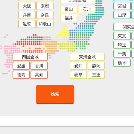
大阪
京都
宮城
富山
石川
兵庫
奈良
山形
福井
滋賀
和歌山
関東
東京
埼玉
千葉
四国全域
東海全域
栃木
愛媛
香川
愛知
静岡
徳島
高知
岐阜
三重
検索