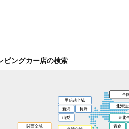
ンピングカー店の検索
全
甲信越全域
北海道
新潟
長野
山梨
東北
関西全域
青森
北陸全域