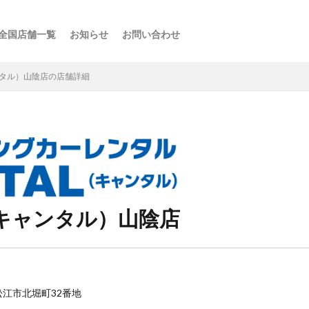
全国店舗一覧
お知らせ
お問い合わせ
ス
ーの楽しみ方
選び方
・スポット
点
け
などの利用法
介
ャンタル）山陰店の店舗詳細
（キャンタル）山陰店
県松江市北堀町32番地