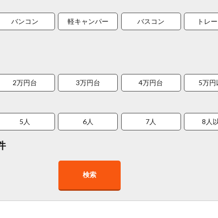
バンコン
軽キャンパー
バスコン
トレー
2万円台
3万円台
4万円台
5万円
5人
6人
7人
8人
件
検索
在庫１０台以上
走行距離少
8人以上乗車可能
チャイル
車椅子対応
プレミアム車両