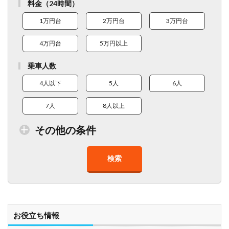
料金（24時間）
1万円台
2万円台
3万円台
4万円台
5万円以上
乗車人数
4人以下
5人
6人
7人
8人以上
その他の条件
検索
トイレ付車両あり
在庫１０台以上
走行距離少
8人以上乗車可能
チャイルドシート
ベビーシート
車椅子対応
プレミアム車両
お役立ち情報