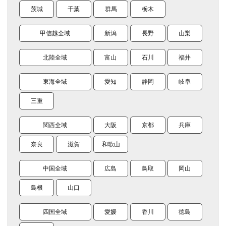
茨城
千葉
群馬
栃木
甲信越全域
新潟
長野
山梨
北陸全域
富山
石川
福井
東海全域
愛知
静岡
岐阜
三重
関西全域
大阪
京都
兵庫
奈良
滋賀
和歌山
中国全域
広島
鳥取
岡山
島根
山口
四国全域
愛媛
香川
徳島