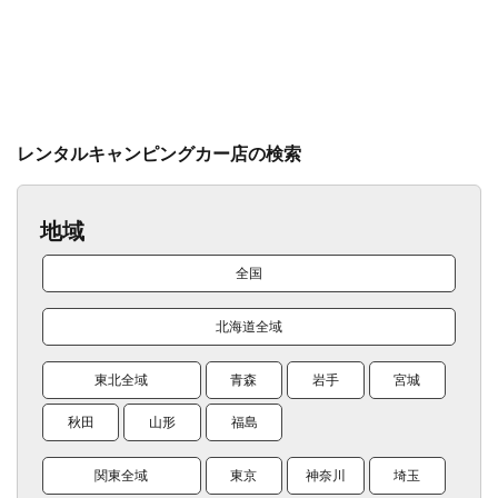
レンタルキャンピングカー店の検索
地域
全国
北海道全域
東北全域
青森
岩手
宮城
秋田
山形
福島
関東全域
東京
神奈川
埼玉