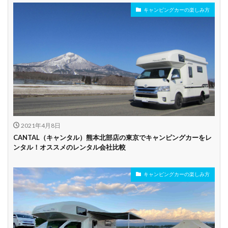
キャンピングカーの楽しみ方
年齢制限なし
深夜早朝営業あり
ペット可能
乗り捨て可能
複数営業所
空港配車あり
駅配車あり
多言語対応
年末年始営業
配車サービスあり
マイカー預かりあ
カード支払い可
り
2021年4月8日
ビジネス利用
カップル向き
ファミリー向き
CANTAL（キャンタル）熊本北部店の東京でキャンピングカーをレ
ンタル！オススメのレンタル会社比較
シニア向き
キャンピングカーの楽しみ方
貸し出しオプショ
新車多数あり
キャンプ道具貸し
ン充実
出し有り
試乗プラン有り
キャンペーン開催
長期割引