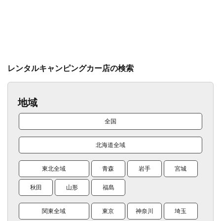
レンタルキャンピングカー店の検索
地域
全国
北海道全域
東北全域
青森
岩手
宮城
秋田
山形
福島
関東全域
東京
神奈川
埼玉