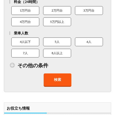
料金（24時間）
1万円台
2万円台
3万円台
4万円台
5万円以上
乗車人数
4人以下
5人
6人
7人
8人以上
その他の条件
検索
トイレ付車両あり
在庫１０台以上
走行距離少
8人以上乗車可能
チャイルドシート
ベビーシート
車椅子対応
プレミアム車両
お役立ち情報