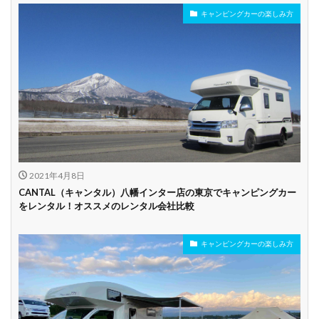
キャンピングカーの楽しみ方
年齢制限なし
深夜早朝営業あり
ペット可能
乗り捨て可能
複数営業所
空港配車あり
駅配車あり
多言語対応
年末年始営業
配車サービスあり
マイカー預かりあ
カード支払い可
り
2021年4月8日
ビジネス利用
カップル向き
ファミリー向き
CANTAL（キャンタル）八幡インター店の東京でキャンピングカー
をレンタル！オススメのレンタル会社比較
シニア向き
キャンピングカーの楽しみ方
貸し出しオプショ
新車多数あり
キャンプ道具貸し
ン充実
出し有り
試乗プラン有り
キャンペーン開催
長期割引