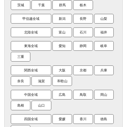
茨城
千葉
群馬
栃木
甲信越全域
新潟
長野
山梨
北陸全域
富山
石川
福井
東海全域
愛知
静岡
岐阜
三重
関西全域
大阪
京都
兵庫
奈良
滋賀
和歌山
中国全域
広島
鳥取
岡山
島根
山口
四国全域
愛媛
香川
徳島