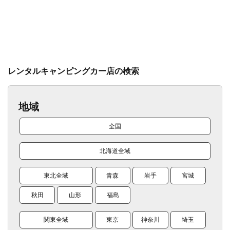
レンタルキャンピングカー店の検索
地域
全国
北海道全域
東北全域
青森
岩手
宮城
秋田
山形
福島
関東全域
東京
神奈川
埼玉