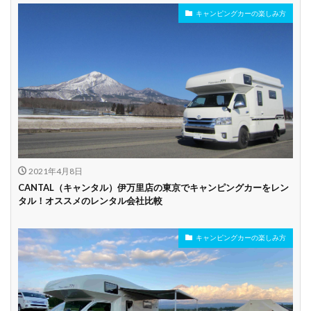
キャンピングカーの楽しみ方
年齢制限なし
深夜早朝営業あり
ペット可能
乗り捨て可能
複数営業所
空港配車あり
駅配車あり
多言語対応
年末年始営業
配車サービスあり
マイカー預かりあ
カード支払い可
り
2021年4月8日
ビジネス利用
カップル向き
ファミリー向き
CANTAL（キャンタル）伊万里店の東京でキャンピングカーをレン
タル！オススメのレンタル会社比較
シニア向き
キャンピングカーの楽しみ方
貸し出しオプショ
新車多数あり
キャンプ道具貸し
ン充実
出し有り
試乗プラン有り
キャンペーン開催
長期割引