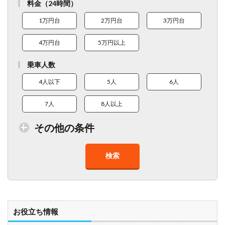
料金（24時間）
1万円台
2万円台
3万円台
4万円台
5万円以上
乗車人数
4人以下
5人
6人
7人
8人以上
その他の条件
検索
トイレ付車両あり
在庫１０台以上
走行距離少
8人以上乗車可能
チャイルドシート
ベビーシート
車椅子対応
プレミアム車両
お役立ち情報