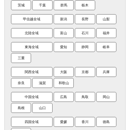
茨城
千葉
群馬
栃木
甲信越全域
新潟
長野
山梨
北陸全域
富山
石川
福井
東海全域
愛知
静岡
岐阜
三重
関西全域
大阪
京都
兵庫
奈良
滋賀
和歌山
中国全域
広島
鳥取
岡山
島根
山口
四国全域
愛媛
香川
徳島