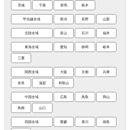
茨城
千葉
群馬
栃木
甲信越全域
新潟
長野
山梨
北陸全域
富山
石川
福井
東海全域
愛知
静岡
岐阜
三重
関西全域
大阪
京都
兵庫
奈良
滋賀
和歌山
中国全域
広島
鳥取
岡山
島根
山口
四国全域
愛媛
香川
徳島