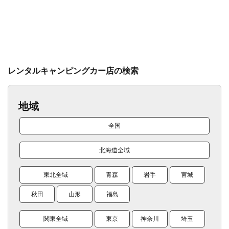
レンタルキャンピングカー店の検索
地域
全国
北海道全域
東北全域
青森
岩手
宮城
秋田
山形
福島
関東全域
東京
神奈川
埼玉