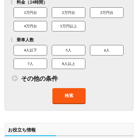
料金（24時間）
1万円台
2万円台
3万円台
4万円台
5万円以上
乗車人数
4人以下
5人
6人
7人
8人以上
その他の条件
検索
トイレ付車両あり
在庫１０台以上
走行距離少
8人以上乗車可能
チャイルドシート
ベビーシート
車椅子対応
プレミアム車両
お役立ち情報