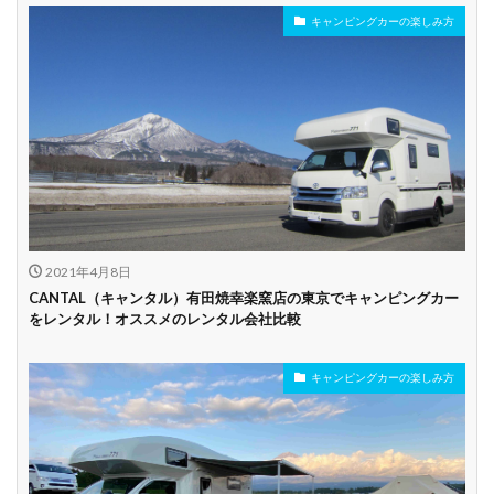
キャンピングカーの楽しみ方
年齢制限なし
深夜早朝営業あり
ペット可能
乗り捨て可能
複数営業所
空港配車あり
駅配車あり
多言語対応
年末年始営業
配車サービスあり
マイカー預かりあ
カード支払い可
り
2021年4月8日
ビジネス利用
カップル向き
ファミリー向き
CANTAL（キャンタル）有田焼幸楽窯店の東京でキャンピングカー
をレンタル！オススメのレンタル会社比較
シニア向き
キャンピングカーの楽しみ方
貸し出しオプショ
新車多数あり
キャンプ道具貸し
ン充実
出し有り
試乗プラン有り
キャンペーン開催
長期割引