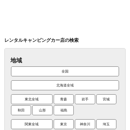
レンタルキャンピングカー店の検索
地域
全国
北海道全域
東北全域
青森
岩手
宮城
秋田
山形
福島
関東全域
東京
神奈川
埼玉