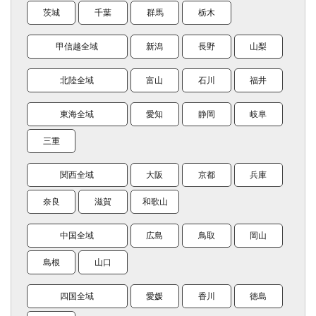
茨城
千葉
群馬
栃木
甲信越全域
新潟
長野
山梨
北陸全域
富山
石川
福井
東海全域
愛知
静岡
岐阜
三重
関西全域
大阪
京都
兵庫
奈良
滋賀
和歌山
中国全域
広島
鳥取
岡山
島根
山口
四国全域
愛媛
香川
徳島