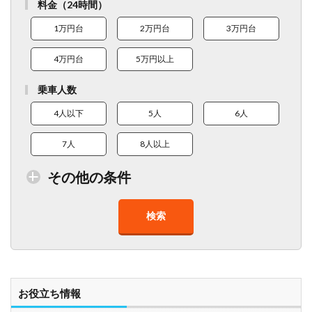
料金（24時間）
1万円台
2万円台
3万円台
4万円台
5万円以上
乗車人数
4人以下
5人
6人
7人
8人以上
その他の条件
検索
トイレ付車両あり
在庫１０台以上
走行距離少
8人以上乗車可能
チャイルドシート
ベビーシート
車椅子対応
プレミアム車両
お役立ち情報