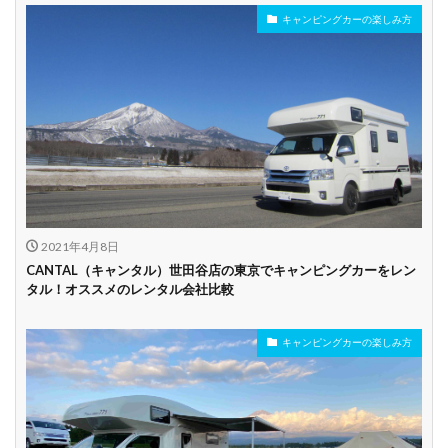
キャンピングカーの楽しみ方
年齢制限なし
深夜早朝営業あり
ペット可能
乗り捨て可能
複数営業所
空港配車あり
駅配車あり
多言語対応
年末年始営業
配車サービスあり
マイカー預かりあ
カード支払い可
り
2021年4月8日
ビジネス利用
カップル向き
ファミリー向き
CANTAL（キャンタル）世田谷店の東京でキャンピングカーをレン
タル！オススメのレンタル会社比較
シニア向き
キャンピングカーの楽しみ方
貸し出しオプショ
新車多数あり
キャンプ道具貸し
ン充実
出し有り
試乗プラン有り
キャンペーン開催
長期割引