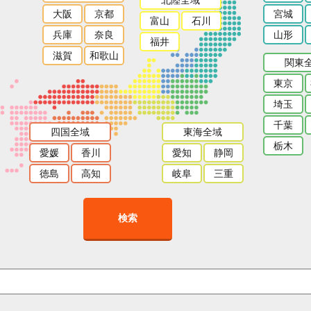
大阪
京都
宮城
富山
石川
兵庫
奈良
山形
福井
滋賀
和歌山
関東
東京
埼玉
千葉
四国全域
東海全域
栃木
愛媛
香川
愛知
静岡
徳島
高知
岐阜
三重
検索