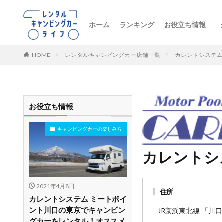
ホーム
ランキング
お役立ち情報
トレンドニュー
キャンピングカ
初心者向け
レンタル車両の
おすすめルート
レンタルの注意
ペットとお出か
ビジネス・防災
レンタル店舗紹
HOME
レンタルキャンピングカー店舗一覧
カレントシステム
お役立ち情報
キャンピングカーの楽しみ方
カレントシ
2021年4月8日
住所
カレントシステム ミートポイ
ント川口の東京でキャンピン
JR京浜東北線 「川
グカーをレンタル！オススメ