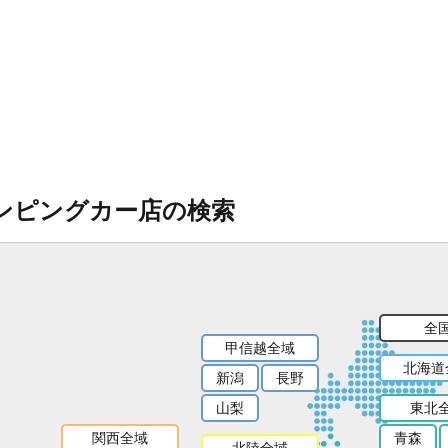
ンピングカー店の検索
全
甲信越全域
北海道
新潟
長野
山梨
東北
関西全域
青森
北陸全域