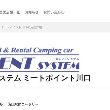
全国店舗一覧
お知らせ
お問い合わせ
ス
ーの楽しみ方
選び方
・スポット
点
け
などの利用法
介
 ミートポイント川口の店舗詳細
ステム ミートポイント川口
口駅」 西口駅前ロータリー