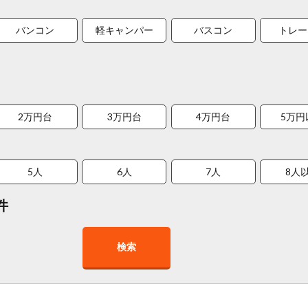
バンコン
軽キャンパー
バスコン
トレー
2万円台
3万円台
4万円台
5万円
5人
6人
7人
8人
件
検索
在庫１０台以上
走行距離少
8人以上乗車可能
チャイル
車椅子対応
プレミアム車両