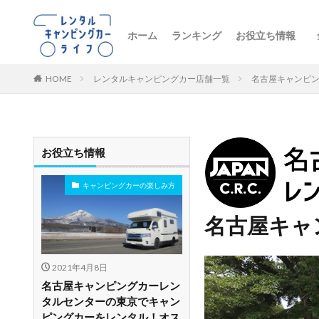
ホーム
ランキング
お役立ち情報
トレンドニュー
キャンピングカ
初心者向け
レンタル車両の
おすすめルート
レンタルの注意
ペットとお出か
ビジネス・防災
レンタル店舗紹
HOME
レンタルキャンピングカー店舗一覧
名古屋キャンピ
お役立ち情報
キャンピングカーの楽しみ方
名古屋キャ
2021年4月8日
名古屋キャンピングカーレン
タルセンターの東京でキャン
ピングカーをレンタル！オス