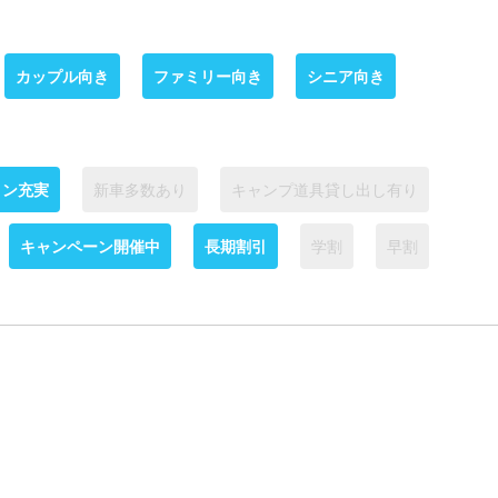
カップル向き
ファミリー向き
シニア向き
ョン充実
新車多数あり
キャンプ道具貸し出し有り
キャンペーン開催中
長期割引
学割
早割