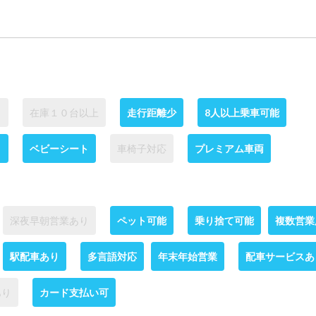
り
在庫１０台以上
走行距離少
8人以上乗車可能
ト
ベビーシート
車椅子対応
プレミアム車両
深夜早朝営業あり
ペット可能
乗り捨て可能
複数営業
駅配車あり
多言語対応
年末年始営業
配車サービスあ
あり
カード支払い可