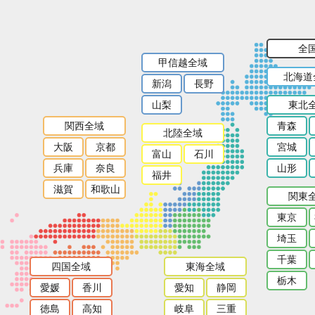
全
甲信越全域
北海道
新潟
長野
山梨
東北
関西全域
青森
北陸全域
大阪
京都
宮城
富山
石川
兵庫
奈良
山形
福井
滋賀
和歌山
関東
東京
埼玉
千葉
四国全域
東海全域
栃木
愛媛
香川
愛知
静岡
徳島
高知
岐阜
三重