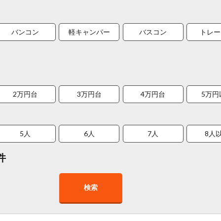
バンコン
軽キャンパー
バスコン
トレー
2万円台
3万円台
4万円台
5万円
5人
6人
7人
8人
件
検索
在庫１０台以上
走行距離少
8人以上乗車可能
チャイル
車椅子対応
プレミアム車両