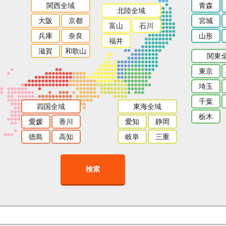
関西全域
青森
北陸全域
大阪
京都
宮城
富山
石川
兵庫
奈良
山形
福井
滋賀
和歌山
関東
東京
埼玉
千葉
四国全域
東海全域
栃木
愛媛
香川
愛知
静岡
徳島
高知
岐阜
三重
検索