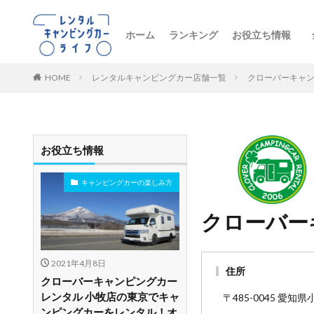
ホーム
ランキング
お役立ち情報
トレンドニュー
キャンピングカ
初心者向け
レンタル車両の
おすすめルート
レンタルの注意
ペットとお出か
ビジネス・防災
レンタル店舗紹
HOME
レンタルキャンピングカー店舗一覧
クローバーキャン
お役立ち情報
キャンピングカーの楽しみ方
クローバー
2021年4月8日
住所
クローバーキャンピングカー
レンタル 小牧店の東京でキャ
〒485-0045 愛知県
ンピングカーをレンタル！オ