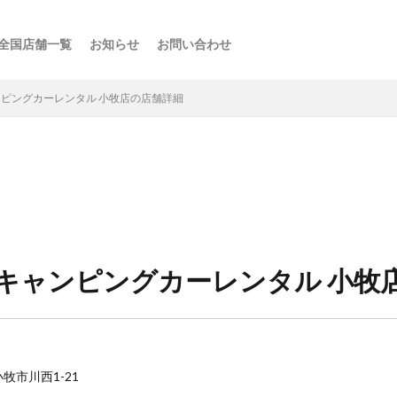
全国店舗一覧
お知らせ
お問い合わせ
ス
ーの楽しみ方
選び方
・スポット
点
け
などの利用法
介
ピングカーレンタル 小牧店の店舗詳細
キャンピングカーレンタル 小牧
小牧市川西1-21