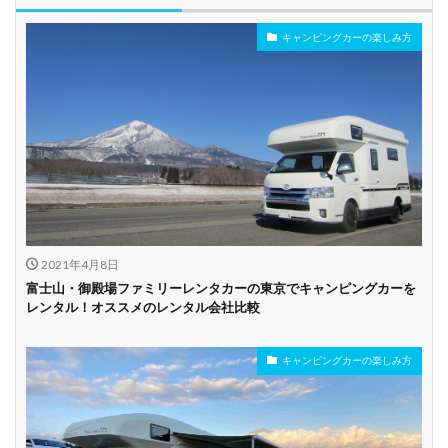
キャンピングカーの楽しみ方
年齢制限なし
深夜早朝営業あり
ペット可能
乗り捨て可能
複数営業所
空港配車あり
駅配車あり
多言語対応
年末年始営業
配車サービスあり
マイカー預かりあ
カード支払い可
り
2021年4月8日
ビジネス利用
カップル向き
ファミリー向き
富士山・御殿場ファミリーレンタカーの東京でキャンピングカーを
レンタル！オススメのレンタル会社比較
シニア向き
キャンピングカーの楽しみ方
貸し出しオプショ
新車多数あり
キャンプ道具貸し
ン充実
出し有り