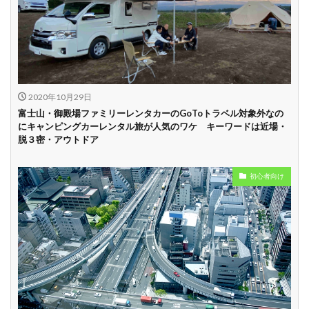
試乗プラン有り
キャンペーン開催
長期割引
中
学割
早割
2020年10月29日
富士山・御殿場ファミリーレンタカーのGoToトラベル対象外なの
にキャンピングカーレンタル旅が人気のワケ キーワードは近場・
脱３密・アウトドア
初心者向け