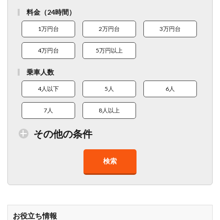
料金（24時間）
1万円台
2万円台
3万円台
4万円台
5万円以上
乗車人数
4人以下
5人
6人
7人
8人以上
その他の条件
検索
トイレ付車両あり
在庫１０台以上
走行距離少
8人以上乗車可能
チャイルドシート
ベビーシート
車椅子対応
プレミアム車両
お役立ち情報