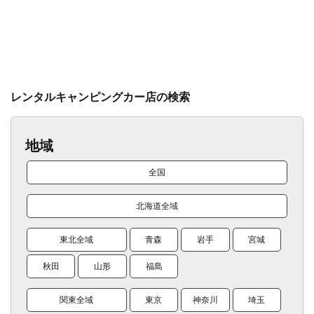
レンタルキャンピングカー店の検索
地域
全国
北海道全域
東北全域
青森
岩手
宮城
秋田
山形
福島
関東全域
東京
神奈川
埼玉