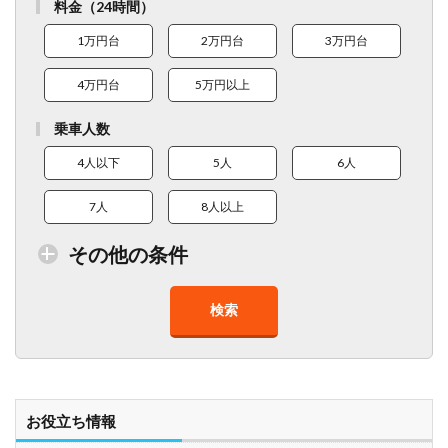
料金（24時間）
1万円台
2万円台
3万円台
4万円台
5万円以上
乗車人数
4人以下
5人
6人
7人
8人以上
その他の条件
検索
トイレ付車両あり
在庫１０台以上
走行距離少
8人以上乗車可能
チャイルドシート
ベビーシート
車椅子対応
プレミアム車両
お役立ち情報