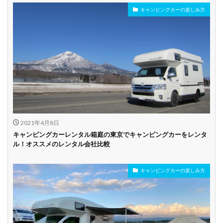
キャンピングカーの楽しみ方
年齢制限なし
深夜早朝営業あり
ペット可能
乗り捨て可能
複数営業所
空港配車あり
駅配車あり
多言語対応
年末年始営業
配車サービスあり
マイカー預かりあ
カード支払い可
り
2021年4月8日
ビジネス利用
カップル向き
ファミリー向き
キャンピングカーレンタル箱庭の東京でキャンピングカーをレンタ
ル！オススメのレンタル会社比較
シニア向き
キャンピングカーの楽しみ方
貸し出しオプショ
新車多数あり
キャンプ道具貸し
ン充実
出し有り
試乗プラン有り
キャンペーン開催
長期割引