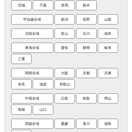
茨城
千葉
群馬
栃木
甲信越全域
新潟
長野
山梨
北陸全域
富山
石川
福井
東海全域
愛知
静岡
岐阜
三重
関西全域
大阪
京都
兵庫
奈良
滋賀
和歌山
中国全域
広島
鳥取
岡山
島根
山口
四国全域
愛媛
香川
徳島