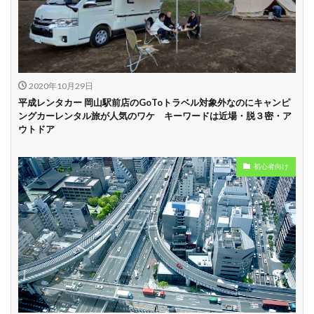
中
学割
早割
2020年10月29日
平成レンタカー 岡山駅前店のGoToトラベル対象外なのにキャンピ
ングカーレンタル旅が人気のワケ キーワードは近場・脱３密・ア
ウトドア
初心者向け