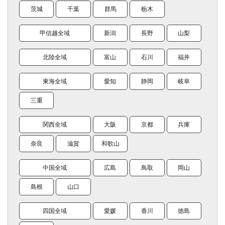
茨城
千葉
群馬
栃木
甲信越全域
新潟
長野
山梨
北陸全域
富山
石川
福井
東海全域
愛知
静岡
岐阜
三重
関西全域
大阪
京都
兵庫
奈良
滋賀
和歌山
中国全域
広島
鳥取
岡山
島根
山口
四国全域
愛媛
香川
徳島