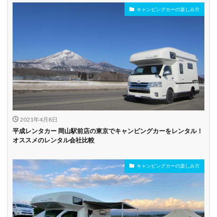
キャンピングカーの楽しみ方
年齢制限なし
深夜早朝営業あり
ペット可能
乗り捨て可能
複数営業所
空港配車あり
駅配車あり
多言語対応
年末年始営業
配車サービスあり
マイカー預かりあ
カード支払い可
り
2021年4月8日
ビジネス利用
カップル向き
ファミリー向き
平成レンタカー 岡山駅前店の東京でキャンピングカーをレンタル！
オススメのレンタル会社比較
シニア向き
キャンピングカーの楽しみ方
貸し出しオプショ
新車多数あり
キャンプ道具貸し
ン充実
出し有り
試乗プラン有り
キャンペーン開催
長期割引