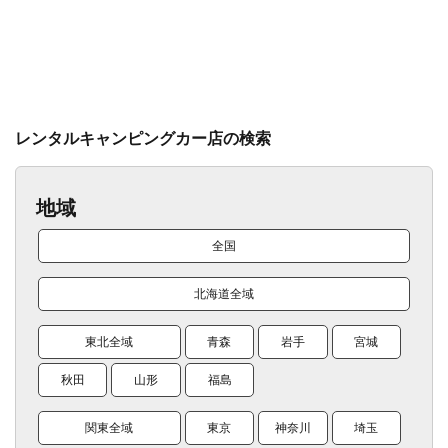
レンタルキャンピングカー店の検索
地域
全国
北海道全域
東北全域
青森
岩手
宮城
秋田
山形
福島
関東全域
東京
神奈川
埼玉