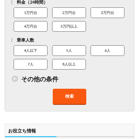
料金（24時間）
1万円台
2万円台
3万円台
4万円台
5万円以上
乗車人数
4人以下
5人
6人
7人
8人以上
その他の条件
検索
トイレ付車両あり
在庫１０台以上
走行距離少
8人以上乗車可能
チャイルドシート
ベビーシート
車椅子対応
プレミアム車両
お役立ち情報