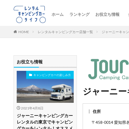
ホーム
ランキング
お役立ち情報
トレンドニュー
キャンピングカ
初心者向け
レンタル車両の
おすすめルート
レンタルの注意
ペットとお出か
ビジネス・防災
レンタル店舗紹
HOME
レンタルキャンピングカー店舗一覧
ジャーニーキャ
お役立ち情報
キャンピングカーの楽しみ方
ジャーニー
2021年4月8日
住所
ジャーニーキャンピングカー
レンタルの東京でキャンピン
〒458-0014 愛知
グカーをレンタル！オススメ