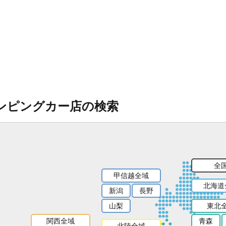
ンピングカー店の検索
全
甲信越全域
北海道
新潟
長野
山梨
東北
関西全域
青森
北陸全域