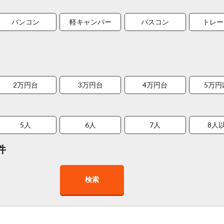
バンコン
軽キャンパー
バスコン
トレー
2万円台
3万円台
4万円台
5万円
5人
6人
7人
8人
件
検索
在庫１０台以上
走行距離少
8人以上乗車可能
チャイル
車椅子対応
プレミアム車両