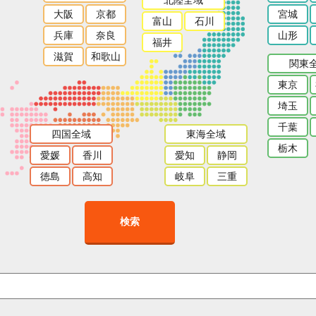
大阪
京都
宮城
富山
石川
兵庫
奈良
山形
福井
滋賀
和歌山
関東
東京
埼玉
千葉
四国全域
東海全域
栃木
愛媛
香川
愛知
静岡
徳島
高知
岐阜
三重
検索