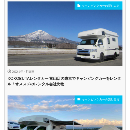
キャンピングカーの楽しみ方
年齢制限なし
深夜早朝営業あり
ペット可能
乗り捨て可能
複数営業所
空港配車あり
駅配車あり
多言語対応
年末年始営業
配車サービスあり
マイカー預かりあ
カード支払い可
り
2021年4月8日
ビジネス利用
カップル向き
ファミリー向き
KOROBUTAレンタカー 富山店の東京でキャンピングカーをレンタ
ル！オススメのレンタル会社比較
シニア向き
キャンピングカーの楽しみ方
貸し出しオプショ
新車多数あり
キャンプ道具貸し
ン充実
出し有り
試乗プラン有り
キャンペーン開催
長期割引