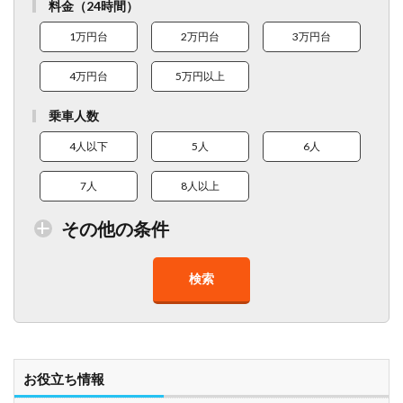
料金（24時間）
1万円台
2万円台
3万円台
4万円台
5万円以上
乗車人数
4人以下
5人
6人
7人
8人以上
その他の条件
検索
トイレ付車両あり
在庫１０台以上
走行距離少
8人以上乗車可能
チャイルドシート
ベビーシート
車椅子対応
プレミアム車両
お役立ち情報