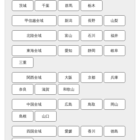
茨城
千葉
群馬
栃木
甲信越全域
新潟
長野
山梨
北陸全域
富山
石川
福井
東海全域
愛知
静岡
岐阜
三重
関西全域
大阪
京都
兵庫
奈良
滋賀
和歌山
中国全域
広島
鳥取
岡山
島根
山口
四国全域
愛媛
香川
徳島