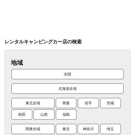
レンタルキャンピングカー店の検索
地域
全国
北海道全域
東北全域
青森
岩手
宮城
秋田
山形
福島
関東全域
東京
神奈川
埼玉