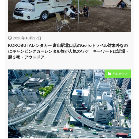
中
学割
早割
2020年10月29日
KOROBUTAレンタカー 富山駅北口店のGoToトラベル対象外なの
にキャンピングカーレンタル旅が人気のワケ キーワードは近場・
脱３密・アウトドア
初心者向け