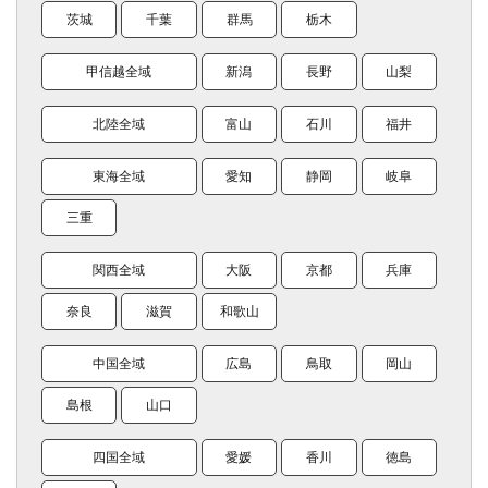
茨城
千葉
群馬
栃木
甲信越全域
新潟
長野
山梨
北陸全域
富山
石川
福井
東海全域
愛知
静岡
岐阜
三重
関西全域
大阪
京都
兵庫
奈良
滋賀
和歌山
中国全域
広島
鳥取
岡山
島根
山口
四国全域
愛媛
香川
徳島