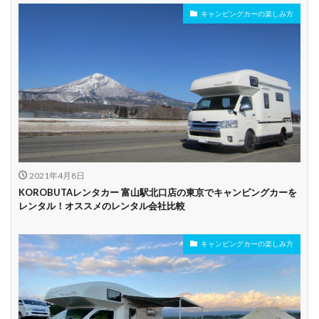
キャンピングカーの楽しみ方
年齢制限なし
深夜早朝営業あり
ペット可能
乗り捨て可能
複数営業所
空港配車あり
駅配車あり
多言語対応
年末年始営業
配車サービスあり
マイカー預かりあ
カード支払い可
り
2021年4月8日
ビジネス利用
カップル向き
ファミリー向き
KOROBUTAレンタカー 富山駅北口店の東京でキャンピングカーを
レンタル！オススメのレンタル会社比較
シニア向き
キャンピングカーの楽しみ方
貸し出しオプショ
新車多数あり
キャンプ道具貸し
ン充実
出し有り
試乗プラン有り
キャンペーン開催
長期割引