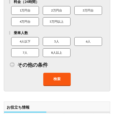
料金（24時間）
1万円台
2万円台
3万円台
4万円台
5万円以上
乗車人数
4人以下
5人
6人
7人
8人以上
その他の条件
検索
トイレ付車両あり
在庫１０台以上
走行距離少
8人以上乗車可能
チャイルドシート
ベビーシート
車椅子対応
プレミアム車両
お役立ち情報