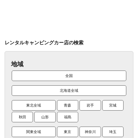
レンタルキャンピングカー店の検索
地域
全国
北海道全域
東北全域
青森
岩手
宮城
秋田
山形
福島
関東全域
東京
神奈川
埼玉