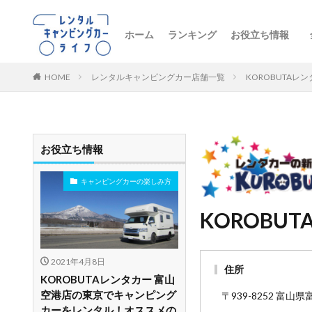
ホーム
ランキング
お役立ち情報
トレンドニュー
キャンピングカ
初心者向け
レンタル車両の
おすすめルート
レンタルの注意
ペットとお出か
ビジネス・防災
レンタル店舗紹
HOME
レンタルキャンピングカー店舗一覧
KOROBUTAレ
お役立ち情報
キャンピングカーの楽しみ方
KOROBU
2021年4月8日
住所
KOROBUTAレンタカー 富山
空港店の東京でキャンピング
〒939-8252 富山
カーをレンタル！オススメの