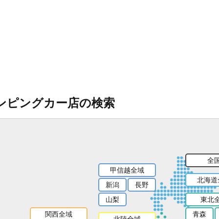
ンピングカー店の検索
全
甲信越全域
北海道
新潟
長野
山梨
東北
関西全域
青森
北陸全域