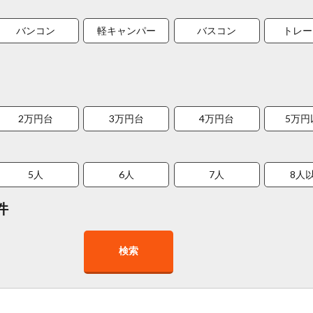
バンコン
軽キャンパー
バスコン
トレー
2万円台
3万円台
4万円台
5万円
5人
6人
7人
8人
件
検索
在庫１０台以上
走行距離少
8人以上乗車可能
チャイル
車椅子対応
プレミアム車両