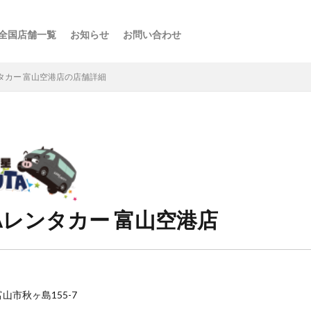
全国店舗一覧
お知らせ
お問い合わせ
ス
ーの楽しみ方
選び方
・スポット
点
け
などの利用法
介
ンタカー 富山空港店の店舗詳細
TAレンタカー 富山空港店
県富山市秋ヶ島155-7