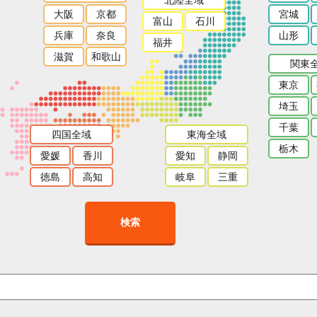
大阪
京都
宮城
富山
石川
兵庫
奈良
山形
福井
滋賀
和歌山
関東
東京
埼玉
千葉
四国全域
東海全域
栃木
愛媛
香川
愛知
静岡
徳島
高知
岐阜
三重
検索