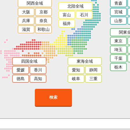
関西全域
青森
北陸全域
大阪
京都
宮城
富山
石川
兵庫
奈良
山形
福井
滋賀
和歌山
関東
東京
埼玉
千葉
四国全域
東海全域
栃木
愛媛
香川
愛知
静岡
徳島
高知
岐阜
三重
検索