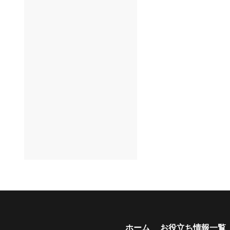
年齢制限なし
空港配車あり
マイカー預かりあ
り
ビジネス利用
貸し出しオプショ
ン充実
長期割引
ホーム
お役立ち情報一覧