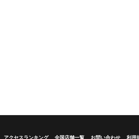
深夜早朝営業あり
ペット可能
乗り捨て可能
複数営
駅配車あり
多言語対応
年末年始営業
配車サー
カード支払い可
カップル向き
ファミリー向き
シニア向き
新車多数あり
キャンプ道具貸し
試乗プラン有り
キャンペ
出し有り
中
学割
早割
アクセスランキング
全国店舗一覧
お問い合わせ
利用