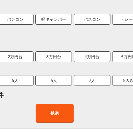
バンコン
軽キャンパー
バスコン
トレー
2万円台
3万円台
4万円台
5万円
5人
6人
7人
8人
件
検索
在庫１０台以上
走行距離少
8人以上乗車可能
チャイル
車椅子対応
プレミアム車両