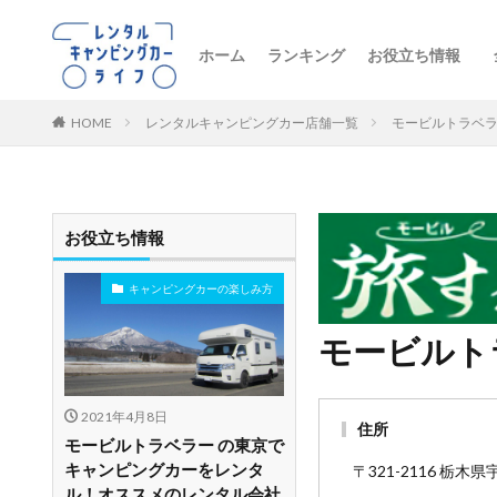
ホーム
ランキング
お役立ち情報
トレンドニュー
キャンピングカ
初心者向け
レンタル車両の
おすすめルート
レンタルの注意
ペットとお出か
ビジネス・防災
レンタル店舗紹
HOME
レンタルキャンピングカー店舗一覧
モービルトラベラ
お役立ち情報
キャンピングカーの楽しみ方
モービルト
2021年4月8日
住所
モービルトラベラー の東京で
キャンピングカーをレンタ
〒321-2116 栃木
ル！オススメのレンタル会社