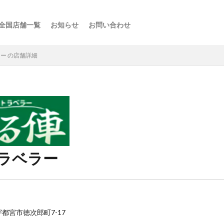
全国店舗一覧
お知らせ
お問い合わせ
ス
ーの楽しみ方
選び方
・スポット
点
け
などの利用法
介
ー の店舗詳細
ラベラー
県宇都宮市徳次郎町7-17