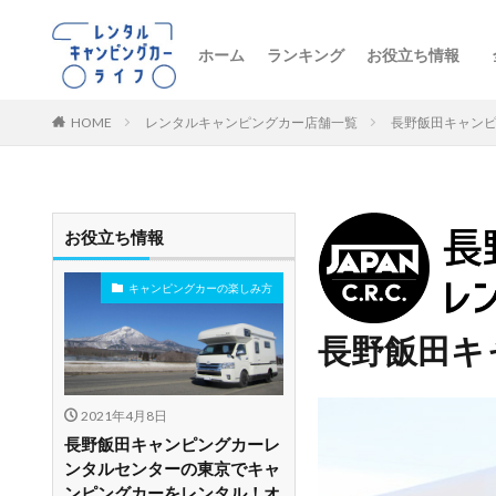
ホーム
ランキング
お役立ち情報
トレンドニュー
キャンピングカ
初心者向け
レンタル車両の
おすすめルート
レンタルの注意
ペットとお出か
ビジネス・防災
レンタル店舗紹
HOME
レンタルキャンピングカー店舗一覧
長野飯田キャン
お役立ち情報
キャンピングカーの楽しみ方
長野飯田キ
2021年4月8日
長野飯田キャンピングカーレ
ンタルセンターの東京でキャ
ンピングカーをレンタル！オ