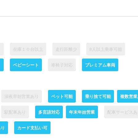
り
在庫１０台以上
走行距離少
8人以上乗車可能
ト
ベビーシート
車椅子対応
プレミアム車両
深夜早朝営業あり
ペット可能
乗り捨て可能
複数営業
駅配車あり
多言語対応
年末年始営業
配車サービスあ
あり
カード支払い可