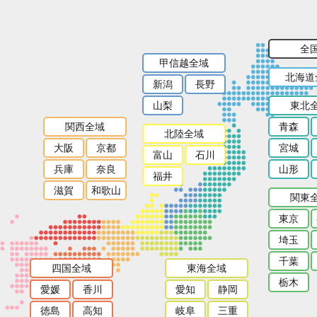
全
甲信越全域
北海道
新潟
長野
山梨
東北
関西全域
青森
北陸全域
大阪
京都
宮城
富山
石川
兵庫
奈良
山形
福井
滋賀
和歌山
関東
東京
埼玉
千葉
四国全域
東海全域
栃木
愛媛
香川
愛知
静岡
徳島
高知
岐阜
三重