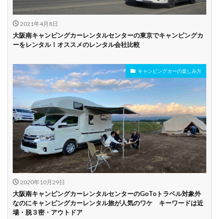
2021年4月8日
ビジネス利用
カップル向き
ファミリー向き
大阪南キャンピングカーレンタルセンターの東京でキャンピングカ
ーをレンタル！オススメのレンタル会社比較
シニア向き
キャンピングカーの楽しみ方
貸し出しオプショ
新車多数あり
キャンプ道具貸し
ン充実
出し有り
試乗プラン有り
キャンペーン開催
長期割引
中
学割
早割
2020年10月29日
大阪南キャンピングカーレンタルセンターのGoToトラベル対象外
なのにキャンピングカーレンタル旅が人気のワケ キーワードは近
場・脱３密・アウトドア