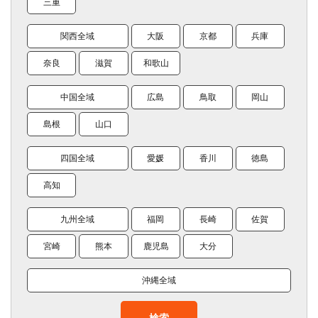
三重
関西全域
大阪
京都
兵庫
奈良
滋賀
和歌山
中国全域
広島
鳥取
岡山
島根
山口
四国全域
愛媛
香川
徳島
高知
九州全域
福岡
長崎
佐賀
宮崎
熊本
鹿児島
大分
沖縄全域
検索