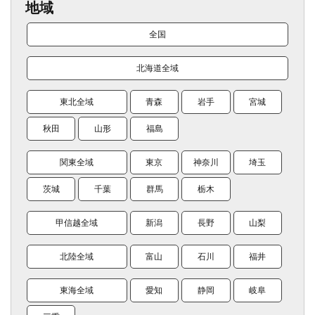
地域
全国
北海道全域
東北全域
青森
岩手
宮城
秋田
山形
福島
関東全域
東京
神奈川
埼玉
茨城
千葉
群馬
栃木
甲信越全域
新潟
長野
山梨
北陸全域
富山
石川
福井
東海全域
愛知
静岡
岐阜