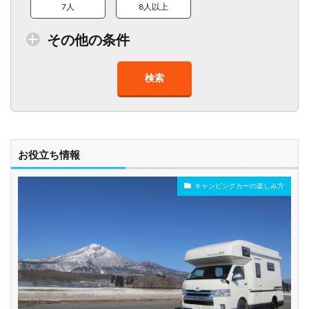
7人
8人以上
その他の条件
検索
トイレ付車両あり
在庫１０台以上
走行距離少
8人以上乗車可能
チャイルドシート
ベビーシート
車椅子対応
プレミアム車両
お役立ち情報
キャンピングカーの楽しみ方
年齢制限なし
深夜早朝営業あり
ペット可能
乗り捨て可能
複数営業所
空港配車あり
駅配車あり
多言語対応
年末年始営業
配車サービスあり
マイカー預かりあ
カード支払い可
り