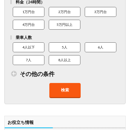
料金（24時間）
1万円台
2万円台
3万円台
4万円台
5万円以上
乗車人数
4人以下
5人
6人
7人
8人以上
その他の条件
検索
トイレ付車両あり
在庫１０台以上
走行距離少
8人以上乗車可能
チャイルドシート
ベビーシート
車椅子対応
プレミアム車両
お役立ち情報