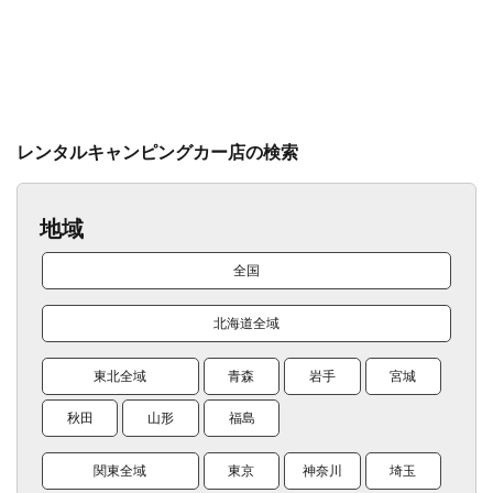
レンタルキャンピングカー店の検索
地域
全国
北海道全域
東北全域
青森
岩手
宮城
秋田
山形
福島
関東全域
東京
神奈川
埼玉