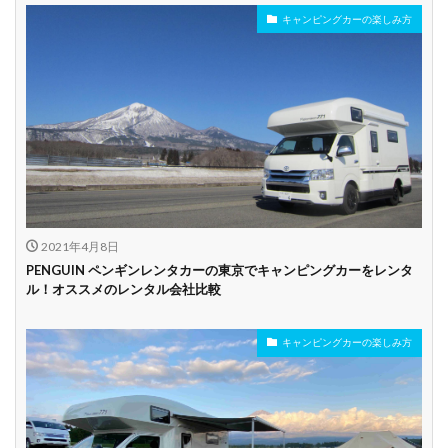
キャンピングカーの楽しみ方
年齢制限なし
深夜早朝営業あり
ペット可能
乗り捨て可能
複数営業所
空港配車あり
駅配車あり
多言語対応
年末年始営業
配車サービスあり
マイカー預かりあ
カード支払い可
り
2021年4月8日
ビジネス利用
カップル向き
ファミリー向き
PENGUIN ペンギンレンタカーの東京でキャンピングカーをレンタ
ル！オススメのレンタル会社比較
シニア向き
キャンピングカーの楽しみ方
貸し出しオプショ
新車多数あり
キャンプ道具貸し
ン充実
出し有り
試乗プラン有り
キャンペーン開催
長期割引