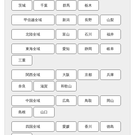
茨城
千葉
群馬
栃木
甲信越全域
新潟
長野
山梨
北陸全域
富山
石川
福井
東海全域
愛知
静岡
岐阜
三重
関西全域
大阪
京都
兵庫
奈良
滋賀
和歌山
中国全域
広島
鳥取
岡山
島根
山口
四国全域
愛媛
香川
徳島