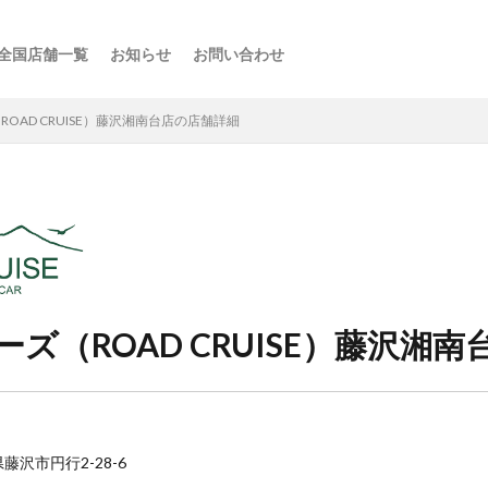
全国店舗一覧
お知らせ
お問い合わせ
ス
ーの楽しみ方
選び方
・スポット
点
け
などの利用法
介
OAD CRUISE）藤沢湘南台店の店舗詳細
ズ（ROAD CRUISE）藤沢湘南
県藤沢市円行2-28-6