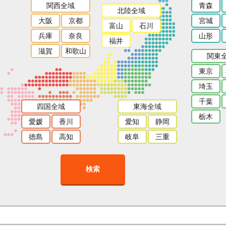
関西全域
青森
北陸全域
大阪
京都
宮城
富山
石川
兵庫
奈良
山形
福井
滋賀
和歌山
関東
東京
埼玉
千葉
四国全域
東海全域
栃木
愛媛
香川
愛知
静岡
徳島
高知
岐阜
三重
検索