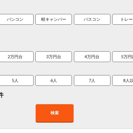
バンコン
軽キャンパー
バスコン
トレー
2万円台
3万円台
4万円台
5万円
5人
6人
7人
8人
件
検索
在庫１０台以上
走行距離少
8人以上乗車可能
チャイル
車椅子対応
プレミアム車両