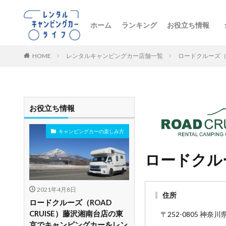
ホーム
ランキング
お役立ち情報
トレンドニュー
キャンピングカ
初心者向け
レンタル車両の
おすすめルート
レンタルの注意
ペットとお出か
ビジネス・防災
レンタル店舗紹
HOME
レンタルキャンピングカー店舗一覧
ロードクルーズ（R
お役立ち情報
キャンピングカーの楽しみ方
ロードクルー
2021年4月8日
住所
ロードクルーズ（ROAD
CRUISE）藤沢湘南台店の東
〒252-0805 神奈川
京でキャンピングカーをレン