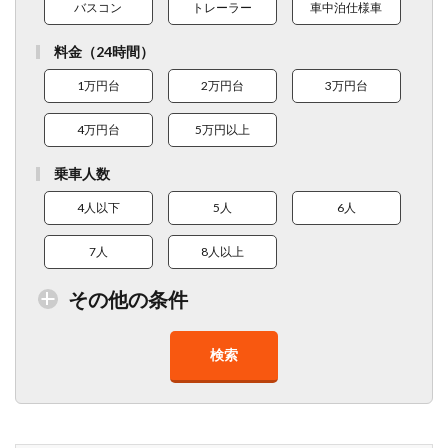
バスコン
トレーラー
車中泊仕様車
料金（24時間）
1万円台
2万円台
3万円台
4万円台
5万円以上
乗車人数
4人以下
5人
6人
7人
8人以上
その他の条件
検索
トイレ付車両あり
在庫１０台以上
走行距離少
8人以上乗車可能
チャイルドシート
ベビーシート