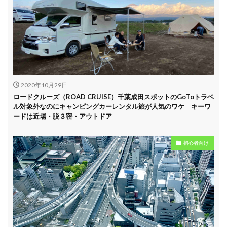
試乗プラン有り
キャンペーン開催
長期割引
中
学割
早割
2020年10月29日
ロードクルーズ（ROAD CRUISE）千葉成田スポットのGoToトラベ
ル対象外なのにキャンピングカーレンタル旅が人気のワケ キーワ
ードは近場・脱３密・アウトドア
初心者向け