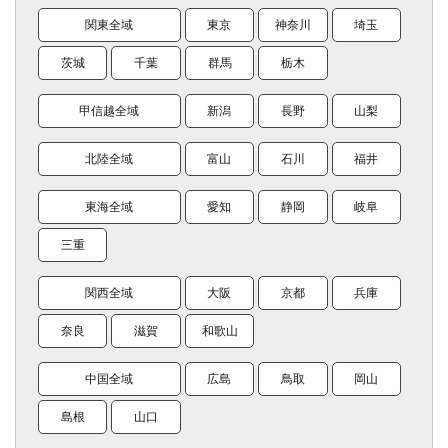
関東全域
東京
神奈川
埼玉
茨城
千葉
群馬
栃木
甲信越全域
新潟
長野
山梨
北陸全域
富山
石川
福井
東海全域
愛知
静岡
岐阜
三重
関西全域
大阪
京都
兵庫
奈良
滋賀
和歌山
中国全域
広島
鳥取
岡山
島根
山口