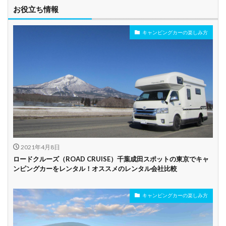
車椅子対応
プレミアム車両
お役立ち情報
キャンピングカーの楽しみ方
年齢制限なし
深夜早朝営業あり
ペット可能
乗り捨て可能
複数営業所
空港配車あり
駅配車あり
多言語対応
年末年始営業
配車サービスあり
マイカー預かりあ
カード支払い可
り
2021年4月8日
ビジネス利用
カップル向き
ファミリー向き
ロードクルーズ（ROAD CRUISE）千葉成田スポットの東京でキャ
ンピングカーをレンタル！オススメのレンタル会社比較
シニア向き
キャンピングカーの楽しみ方
貸し出しオプショ
新車多数あり
キャンプ道具貸し
ン充実
出し有り