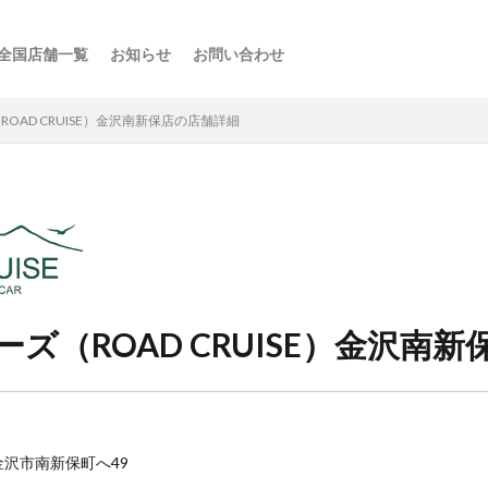
全国店舗一覧
お知らせ
お問い合わせ
ス
ーの楽しみ方
選び方
・スポット
点
け
などの利用法
介
OAD CRUISE）金沢南新保店の店舗詳細
ズ（ROAD CRUISE）金沢南新
県金沢市南新保町へ49