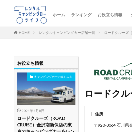
ホーム
ランキング
お役立ち情報
トレンドニュー
キャンピングカ
初心者向け
レンタル車両の
おすすめルート
レンタルの注意
ペットとお出か
ビジネス・防災
レンタル店舗紹
HOME
レンタルキャンピングカー店舗一覧
ロードクルーズ（R
お役立ち情報
キャンピングカーの楽しみ方
ロードクルー
2021年4月8日
住所
ロードクルーズ（ROAD
CRUISE）金沢南新保店の東
〒920-0064 石川
京でキャンピングカーをレン