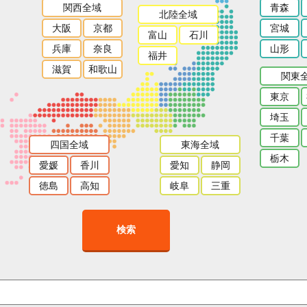
関西全域
青森
北陸全域
大阪
京都
宮城
富山
石川
兵庫
奈良
山形
福井
滋賀
和歌山
関東
東京
埼玉
千葉
四国全域
東海全域
栃木
愛媛
香川
愛知
静岡
徳島
高知
岐阜
三重
検索