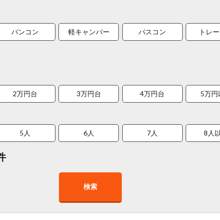
バンコン
軽キャンパー
バスコン
トレー
2万円台
3万円台
4万円台
5万円
5人
6人
7人
8人
件
検索
在庫１０台以上
走行距離少
8人以上乗車可能
チャイル
車椅子対応
プレミアム車両