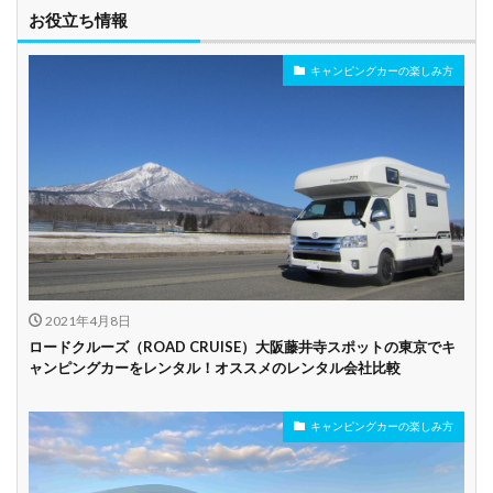
車椅子対応
プレミアム車両
お役立ち情報
キャンピングカーの楽しみ方
年齢制限なし
深夜早朝営業あり
ペット可能
乗り捨て可能
複数営業所
空港配車あり
駅配車あり
多言語対応
年末年始営業
配車サービスあり
マイカー預かりあ
カード支払い可
り
2021年4月8日
ビジネス利用
カップル向き
ファミリー向き
ロードクルーズ（ROAD CRUISE）大阪藤井寺スポットの東京でキ
ャンピングカーをレンタル！オススメのレンタル会社比較
シニア向き
キャンピングカーの楽しみ方
貸し出しオプショ
新車多数あり
キャンプ道具貸し
ン充実
出し有り