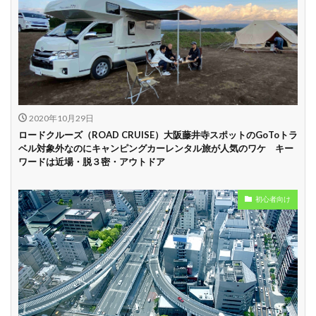
試乗プラン有り
キャンペーン開催
長期割引
中
学割
早割
2020年10月29日
ロードクルーズ（ROAD CRUISE）大阪藤井寺スポットのGoToトラ
ベル対象外なのにキャンピングカーレンタル旅が人気のワケ キー
ワードは近場・脱３密・アウトドア
初心者向け