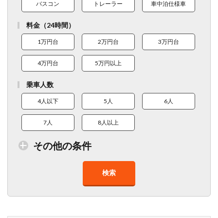
バスコン
トレーラー
車中泊仕様車
料金（24時間）
1万円台
2万円台
3万円台
4万円台
5万円以上
乗車人数
4人以下
5人
6人
7人
8人以上
その他の条件
検索
トイレ付車両あり
在庫１０台以上
走行距離少
8人以上乗車可能
チャイルドシート
ベビーシート