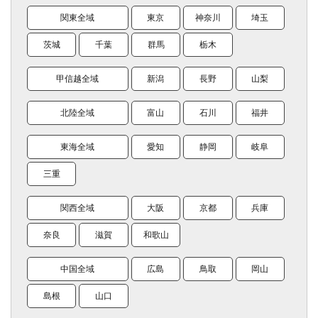
関東全域
東京
神奈川
埼玉
茨城
千葉
群馬
栃木
甲信越全域
新潟
長野
山梨
北陸全域
富山
石川
福井
東海全域
愛知
静岡
岐阜
三重
関西全域
大阪
京都
兵庫
奈良
滋賀
和歌山
中国全域
広島
鳥取
岡山
島根
山口