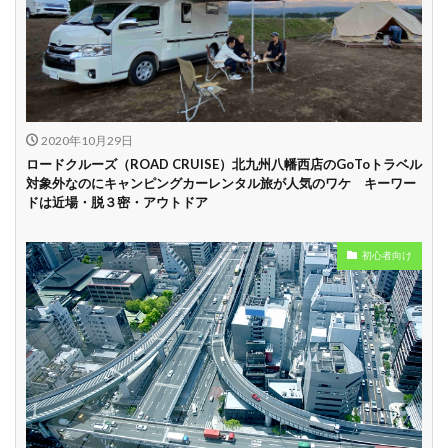
試乗プラン有り
キャンペーン開催
長期割引
中
学割
早割
2020年10月29日
ロードクルーズ（ROAD CRUISE）北九州八幡西店のGoToトラベル
対象外なのにキャンピングカーレンタル旅が人気のワケ キーワー
ドは近場・脱３密・アウトドア
初心者向け