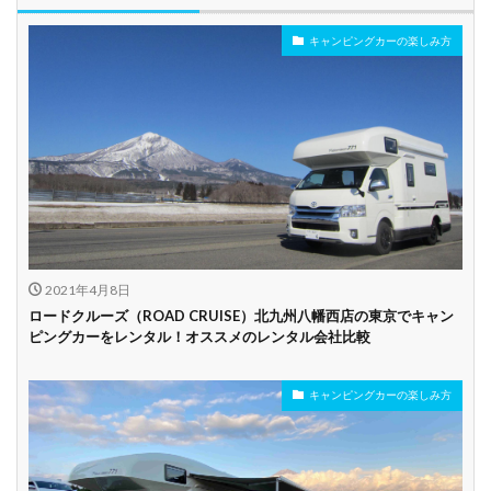
キャンピングカーの楽しみ方
年齢制限なし
深夜早朝営業あり
ペット可能
乗り捨て可能
複数営業所
空港配車あり
駅配車あり
多言語対応
年末年始営業
配車サービスあり
マイカー預かりあ
カード支払い可
り
2021年4月8日
ビジネス利用
カップル向き
ファミリー向き
ロードクルーズ（ROAD CRUISE）北九州八幡西店の東京でキャン
ピングカーをレンタル！オススメのレンタル会社比較
シニア向き
キャンピングカーの楽しみ方
貸し出しオプショ
新車多数あり
キャンプ道具貸し
ン充実
出し有り