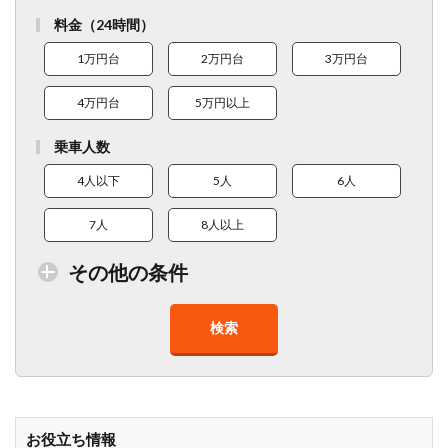
料金（24時間）
1万円台
2万円台
3万円台
4万円台
5万円以上
乗車人数
4人以下
5人
6人
7人
8人以上
その他の条件
検索
トイレ付車両あり
在庫１０台以上
走行距離少
8人以上乗車可能
チャイルドシート
ベビーシート
車椅子対応
プレミアム車両
お役立ち情報