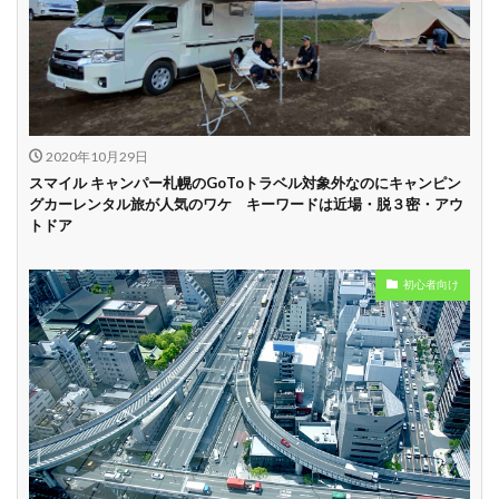
試乗プラン有り
キャンペーン開催
長期割引
中
学割
早割
2020年10月29日
スマイル キャンパー札幌のGoToトラベル対象外なのにキャンピン
グカーレンタル旅が人気のワケ キーワードは近場・脱３密・アウ
トドア
初心者向け