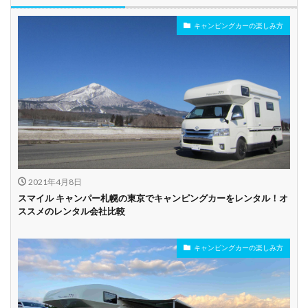
キャンピングカーの楽しみ方
年齢制限なし
深夜早朝営業あり
ペット可能
乗り捨て可能
複数営業所
空港配車あり
駅配車あり
多言語対応
年末年始営業
配車サービスあり
マイカー預かりあ
カード支払い可
り
2021年4月8日
ビジネス利用
カップル向き
ファミリー向き
スマイル キャンパー札幌の東京でキャンピングカーをレンタル！オ
ススメのレンタル会社比較
シニア向き
キャンピングカーの楽しみ方
貸し出しオプショ
新車多数あり
キャンプ道具貸し
ン充実
出し有り