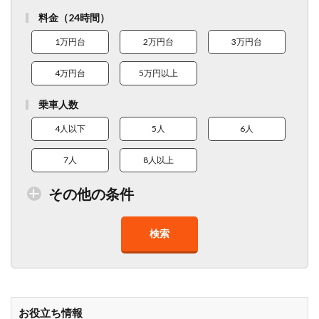
料金（24時間）
1万円台
2万円台
3万円台
4万円台
5万円以上
乗車人数
4人以下
5人
6人
7人
8人以上
その他の条件
検索
トイレ付車両あり
在庫１０台以上
走行距離少
8人以上乗車可能
チャイルドシート
ベビーシート
車椅子対応
プレミアム車両
お役立ち情報