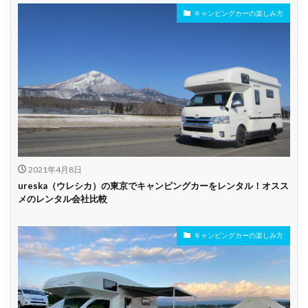
キャンピングカーの楽しみ方
年齢制限なし
深夜早朝営業あり
ペット可能
乗り捨て可能
複数営業所
空港配車あり
駅配車あり
多言語対応
年末年始営業
配車サービスあり
マイカー預かりあ
カード支払い可
り
2021年4月8日
ビジネス利用
カップル向き
ファミリー向き
ureska（ウレシカ）の東京でキャンピングカーをレンタル！オスス
メのレンタル会社比較
シニア向き
キャンピングカーの楽しみ方
貸し出しオプショ
新車多数あり
キャンプ道具貸し
ン充実
出し有り
試乗プラン有り
キャンペーン開催
長期割引