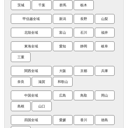
茨城
千葉
群馬
栃木
甲信越全域
新潟
長野
山梨
北陸全域
富山
石川
福井
東海全域
愛知
静岡
岐阜
三重
関西全域
大阪
京都
兵庫
奈良
滋賀
和歌山
中国全域
広島
鳥取
岡山
島根
山口
四国全域
愛媛
香川
徳島