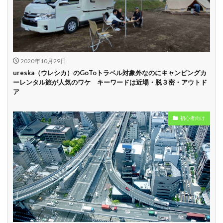
中
学割
早割
2020年10月29日
ureska（ウレシカ）のGoToトラベル対象外なのにキャンピングカ
ーレンタル旅が人気のワケ キーワードは近場・脱３密・アウトド
ア
初心者向け