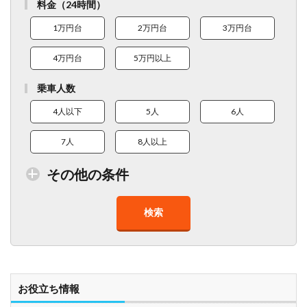
料金（24時間）
1万円台
2万円台
3万円台
4万円台
5万円以上
乗車人数
4人以下
5人
6人
7人
8人以上
その他の条件
検索
トイレ付車両あり
在庫１０台以上
走行距離少
8人以上乗車可能
チャイルドシート
ベビーシート
車椅子対応
プレミアム車両
お役立ち情報