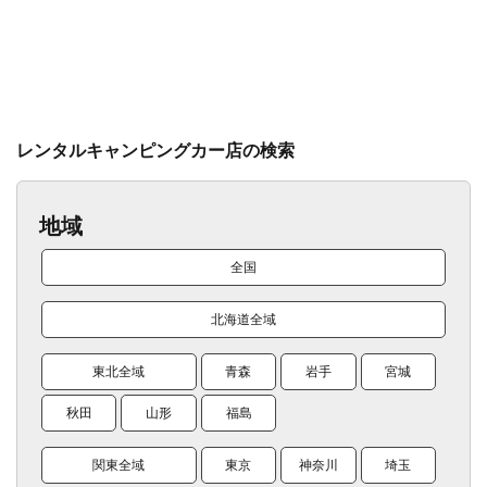
レンタルキャンピングカー店の検索
地域
全国
北海道全域
東北全域
青森
岩手
宮城
秋田
山形
福島
関東全域
東京
神奈川
埼玉