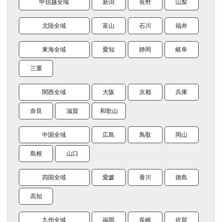
甲信越全域
新潟
長野
山梨
北陸全域
富山
石川
福井
東海全域
愛知
静岡
岐阜
三重
関西全域
大阪
京都
兵庫
奈良
滋賀
和歌山
中国全域
広島
鳥取
岡山
島根
山口
四国全域
愛媛
香川
徳島
高知
九州全域
福岡
長崎
佐賀