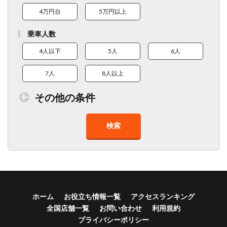
4万円台
5万円以上
乗車人数
4人以下
5人
6人
7人
8人以上
その他の条件
検索
トイレ付車両あり
在庫１０台以上
走行距離少
8人以上乗車可能
チャイルドシート
ベビーシート
車椅子対応
プレミアム車両
ホーム
お役立ち情報一覧
アクセスランキング
全国店舗一覧
お問い合わせ
利用規約
年齢制限なし
深夜早朝営業あり
ペット可能
プライバシーポリシー