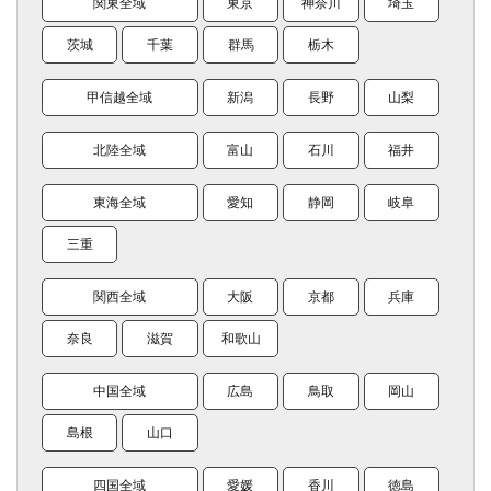
関東全域
東京
神奈川
埼玉
茨城
千葉
群馬
栃木
甲信越全域
新潟
長野
山梨
北陸全域
富山
石川
福井
東海全域
愛知
静岡
岐阜
三重
関西全域
大阪
京都
兵庫
奈良
滋賀
和歌山
中国全域
広島
鳥取
岡山
島根
山口
四国全域
愛媛
香川
徳島