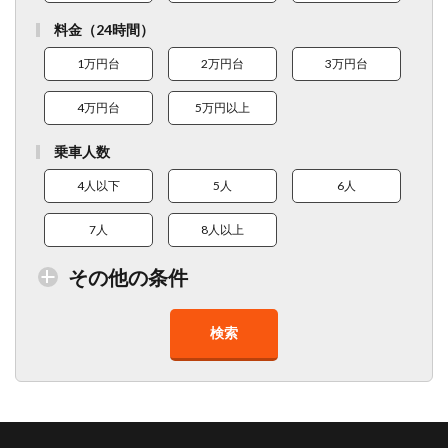
料金（24時間）
1万円台
2万円台
3万円台
4万円台
5万円以上
乗車人数
4人以下
5人
6人
7人
8人以上
その他の条件
検索
トイレ付車両あり
在庫１０台以上
走行距離少
8人以上乗車可能
チャイルドシート
ベビーシート
車椅子対応
プレミアム車両