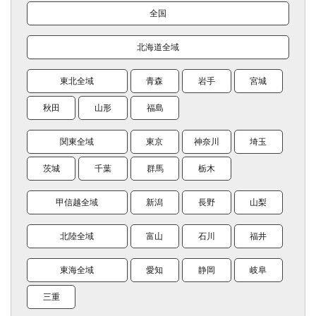
全国
北海道全域
東北全域
青森
岩手
宮城
秋田
山形
福島
関東全域
東京
神奈川
埼玉
茨城
千葉
群馬
栃木
甲信越全域
新潟
長野
山梨
北陸全域
富山
石川
福井
東海全域
愛知
静岡
岐阜
三重