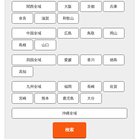
関西全域
大阪
京都
兵庫
奈良
滋賀
和歌山
中国全域
広島
鳥取
岡山
島根
山口
四国全域
愛媛
香川
徳島
高知
九州全域
福岡
長崎
佐賀
宮崎
熊本
鹿児島
大分
沖縄全域
検索