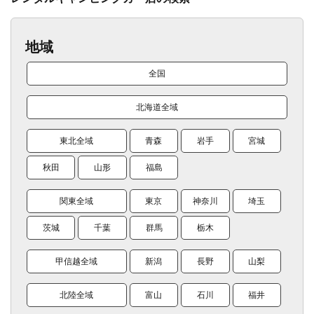
地域
全国
北海道全域
東北全域
青森
岩手
宮城
秋田
山形
福島
関東全域
東京
神奈川
埼玉
茨城
千葉
群馬
栃木
甲信越全域
新潟
長野
山梨
北陸全域
富山
石川
福井