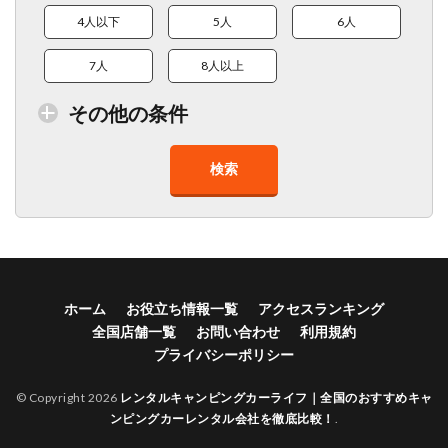
4人以下
5人
6人
7人
8人以上
その他の条件
検索
トイレ付車両あり
在庫１０台以上
走行距離少
8人以上乗車可能
チャイルドシート
ベビーシート
車椅子対応
プレミアム車両
ホーム
お役立ち情報一覧
アクセスランキング
全国店舗一覧
お問い合わせ
利用規約
年齢制限なし
深夜早朝営業あり
ペット可能
プライバシーポリシー
乗り捨て可能
複数営業所
空港配車あり
© Copyright 2026
レンタルキャンピングカーライフ｜全国のおすすめキャ
ンピングカーレンタル会社を徹底比較！
.
駅配車あり
多言語対応
年末年始営業