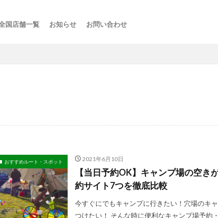
全国店舗一覧
お知らせ
お問い合わせ
ス
ーの楽しみ方
選び方
・スポット
点
け
などの利用法
介
2021年6月10日
おすすめルート・スポット
【当日予約OK】キャンプ場の空き
約サイト7つを徹底比較
今すぐにでもキャンプに行きたい！穴場のキャ
つけたい！ そんな時に便利なキャンプ場予約