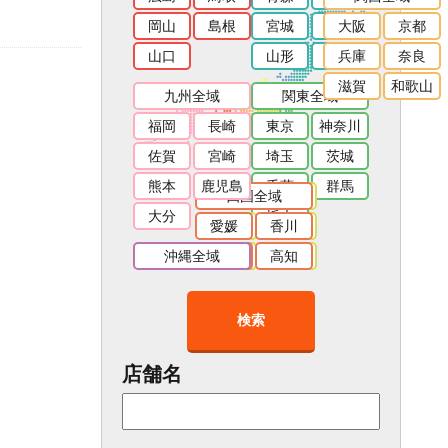
岡山
島根
宮城
秋田
大阪
京都
山口
山形
福島
兵庫
奈良
滋賀
和歌山
九州全域
関東全域
福岡
長崎
東京
神奈川
佐賀
宮崎
埼玉
茨城
熊本
鹿児島
千葉
群馬
四国全域
東海全域
大分
栃木
愛媛
愛知
香川
静岡
沖縄全域
徳島
岐阜
高知
三重
検索
店舗名