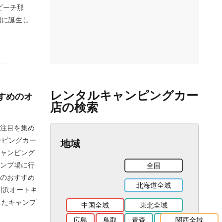
ービーチ那
園に誕生し
レンタルキャンピングカー
すめのオ
店の検索
注目を集め
ンピングカー
地域
ャンピング
ンプ場に行
全国
のおすすめ
北海道全域
川浜オートキ
したキャンプ
中国全域
東北全域
広島
鳥取
青森
岩手
関西全域