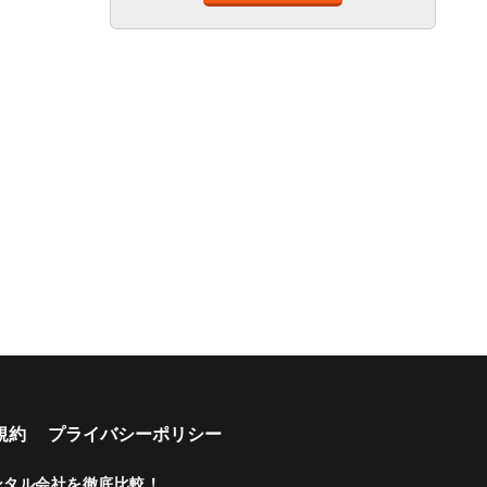
あり
上
可能
ート
ベビー
車椅子
プレミ
シート
対応
アム車
両
年齢制
深夜早
ペット
乗り捨
複数営
限なし
朝営業
可能
て可能
業所
あり
空港配
駅配車
多言語
年末年
配車サ
車あり
あり
対応
始営業
ービス
あり
マイカ
カード
ー預か
支払い
りあり
可
規約
プライバシーポリシー
ビジネ
カップ
ファミ
シニア
ス利用
ル向き
リー向
向き
ンタル会社を徹底比較！
.