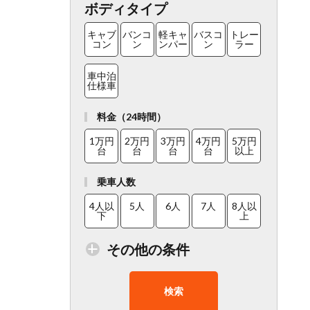
ボディタイプ
キャブ
バンコ
軽キャ
バスコ
トレー
コン
ン
ンパー
ン
ラー
車中泊
仕様車
料金（24時間）
1万円
2万円
3万円
4万円
5万円
台
台
台
台
以上
乗車人数
4人以
5人
6人
7人
8人以
下
上
その他の条件
検索
トイレ
在庫１
走行距
8人以
チャイ
付車両
０台以
離少
上乗車
ルドシ