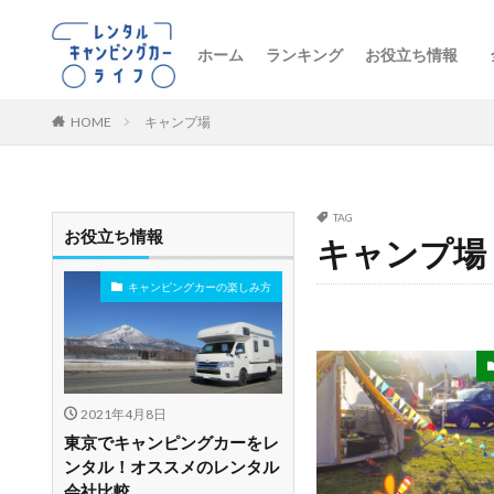
ホーム
ランキング
お役立ち情報
トレンドニュー
キャンピングカ
初心者向け
レンタル車両の
おすすめルート
レンタルの注意
ペットとお出か
ビジネス・防災
レンタル店舗紹
HOME
キャンプ場
TAG
お役立ち情報
キャンプ場
キャンピングカーの楽しみ方
2021年4月8日
東京でキャンピングカーをレ
ンタル！オススメのレンタル
会社比較