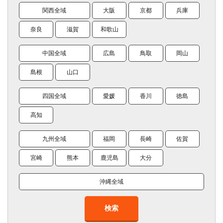
関西全域
大阪
京都
兵庫
奈良
滋賀
和歌山
中国全域
広島
鳥取
岡山
島根
山口
四国全域
愛媛
香川
徳島
高知
九州全域
福岡
長崎
佐賀
宮崎
熊本
鹿児島
大分
沖縄全域
検索