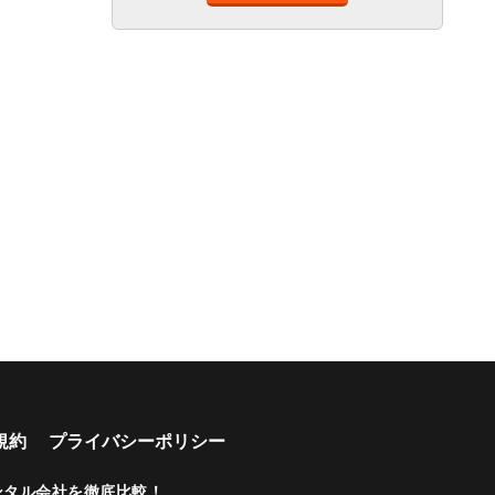
あり
上
可能
ート
ベビー
車椅子
プレミ
シート
対応
アム車
両
年齢制
深夜早
ペット
乗り捨
複数営
限なし
朝営業
可能
て可能
業所
あり
空港配
駅配車
多言語
年末年
配車サ
車あり
あり
対応
始営業
ービス
あり
マイカ
カード
ー預か
支払い
りあり
可
規約
プライバシーポリシー
ビジネ
カップ
ファミ
シニア
ス利用
ル向き
リー向
向き
ンタル会社を徹底比較！
.