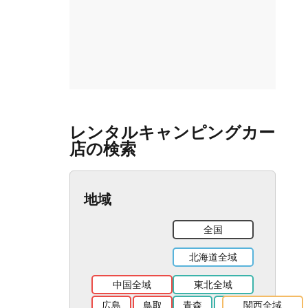
レンタルキャンピングカー
店の検索
地域
全国
北海道全域
中国全域
東北全域
広島
鳥取
青森
岩手
関西全域