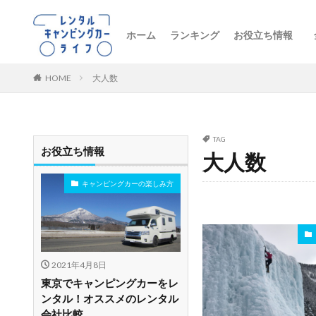
ホーム
ランキング
お役立ち情報
トレンドニュー
キャンピングカ
初心者向け
レンタル車両の
おすすめルート
レンタルの注意
ペットとお出か
ビジネス・防災
レンタル店舗紹
HOME
大人数
TAG
お役立ち情報
大人数
キャンピングカーの楽しみ方
2021年4月8日
東京でキャンピングカーをレ
ンタル！オススメのレンタル
会社比較