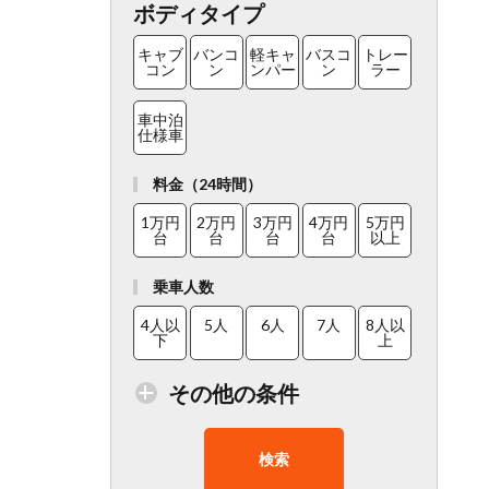
ボディタイプ
キャブ
バンコ
軽キャ
バスコ
トレー
コン
ン
ンパー
ン
ラー
車中泊
仕様車
料金（24時間）
1万円
2万円
3万円
4万円
5万円
台
台
台
台
以上
乗車人数
4人以
5人
6人
7人
8人以
下
上
その他の条件
検索
トイレ
在庫１
走行距
8人以
チャイ
付車両
０台以
離少
上乗車
ルドシ