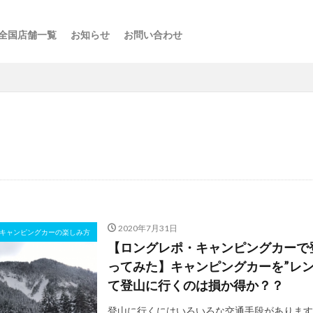
全国店舗一覧
お知らせ
お問い合わせ
ス
ーの楽しみ方
選び方
・スポット
点
け
などの利用法
介
2020年7月31日
キャンピングカーの楽しみ方
【ロングレポ・キャンピングカーで
ってみた】キャンピングカーを”レン
て登山に行くのは損か得か？？
登山に行くにはいろいろな交通手段があります