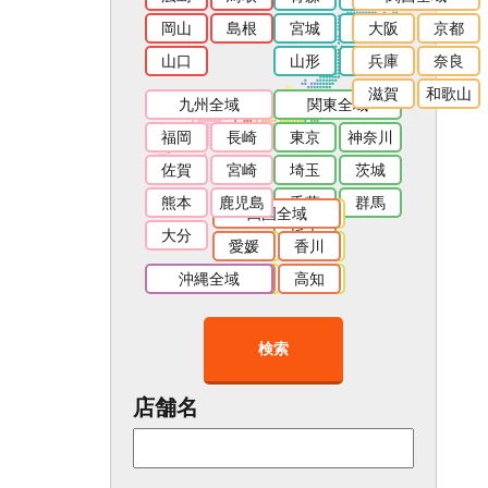
岡山
島根
宮城
秋田
大阪
京都
山口
山形
福島
兵庫
奈良
滋賀
和歌山
九州全域
関東全域
福岡
長崎
東京
神奈川
佐賀
宮崎
埼玉
茨城
熊本
鹿児島
千葉
群馬
四国全域
東海全域
大分
栃木
愛媛
愛知
香川
静岡
沖縄全域
徳島
岐阜
高知
三重
検索
店舗名