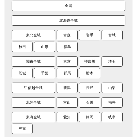
全国
北海道全域
東北全域
青森
岩手
宮城
秋田
山形
福島
関東全域
東京
神奈川
埼玉
茨城
千葉
群馬
栃木
甲信越全域
新潟
長野
山梨
北陸全域
富山
石川
福井
東海全域
愛知
静岡
岐阜
三重