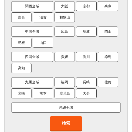
関西全域
大阪
京都
兵庫
奈良
滋賀
和歌山
中国全域
広島
鳥取
岡山
島根
山口
四国全域
愛媛
香川
徳島
高知
九州全域
福岡
長崎
佐賀
宮崎
熊本
鹿児島
大分
沖縄全域
検索