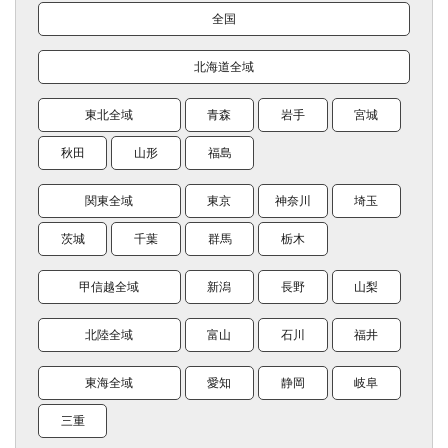
全国
北海道全域
東北全域
青森
岩手
宮城
秋田
山形
福島
関東全域
東京
神奈川
埼玉
茨城
千葉
群馬
栃木
甲信越全域
新潟
長野
山梨
北陸全域
富山
石川
福井
東海全域
愛知
静岡
岐阜
三重