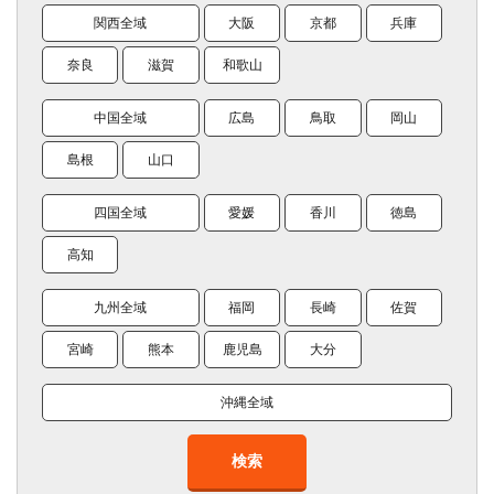
関西全域
大阪
京都
兵庫
奈良
滋賀
和歌山
中国全域
広島
鳥取
岡山
島根
山口
四国全域
愛媛
香川
徳島
高知
九州全域
福岡
長崎
佐賀
宮崎
熊本
鹿児島
大分
沖縄全域
検索