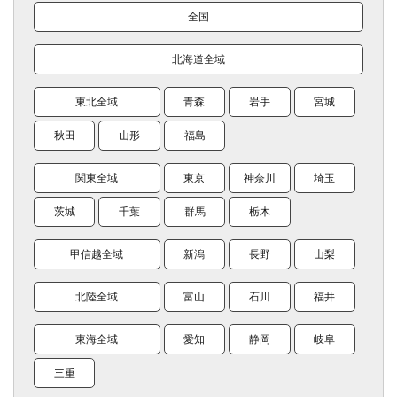
全国
北海道全域
東北全域
青森
岩手
宮城
秋田
山形
福島
関東全域
東京
神奈川
埼玉
茨城
千葉
群馬
栃木
甲信越全域
新潟
長野
山梨
北陸全域
富山
石川
福井
東海全域
愛知
静岡
岐阜
三重