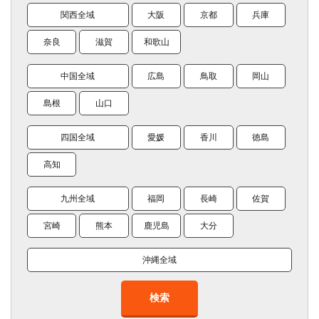
関西全域
大阪
京都
兵庫
奈良
滋賀
和歌山
中国全域
広島
鳥取
岡山
島根
山口
四国全域
愛媛
香川
徳島
高知
九州全域
福岡
長崎
佐賀
宮崎
熊本
鹿児島
大分
沖縄全域
検索